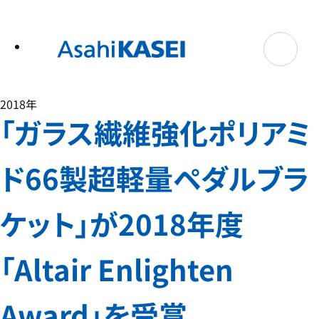
テ
ン
ツ
へ
ス
キ
ッ
プ
2018年
「ガラス繊維強化ポリアミ
ド66製超軽量ペダルブラ
ケット」が2018年度
「Altair Enlighten
Award」を受賞