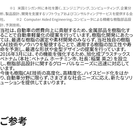
米国ミシガン州に本社を置く、エンジニアリング、コンピューティング、企業分
析、製品設計、開発を支援するソフトウェアおよびコンサルティングサービスを提供する会
社。
Computer Aided Engineering。コンピュータによる精緻な樹脂部品設
計、予測技術。
当社は、自動車の燃費向上に貢献するため、金属部品を樹脂化す
ることで自動車軽量化の提案を行っています。樹脂化開発にあたっ
ては、最適な樹脂の選定や素材開発のみならず、当社独自の樹脂
CAE技術やノウハウを駆使することで、適用する樹脂の加工性や寿
命を予測し、最適な形状や金型デザインの提案を行っています。
2016年3月には、その機能を強化するため、旭化成プラスチックス
ベトナム（本社：ベトナム ホーチミン市、社長：稲葉 英之）を設立
し、樹脂部品設計に関するグローバルなニーズに迅速に対応して
います。
今後も樹脂CAE技術の高度化、高精度化、ハイスピード化をはか
り、自動車分野に限らず、さまざまな社会ニーズに応え、新たなソリ
ューションを提供してまいります。
ご参考