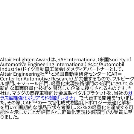
Altair Enlighten Awardは、SAE International（米国Society of
Automotive Engineering International）およびAutomobil
Industrie（ドイツ自動車工業会）をメディアパートナーとして、
※1
Altair Engineering社
と米国自動車研究センター（CAR＝
Center for Automotive Research）が共催するもので、フルビーク
ル部門、モジュール部門、軽量化実現技術部門の3部門において革
新的な車両軽量化技術を開発した企業に授与されるものです。当
社は、マツダの既存車種向け金属製ペダルブラケットを、当社の
ガ
ラス繊維強化ポリアミド樹脂「レオナ」
で代替する開発を行いまし
※2
た。その際、CAE
の一つ旭化成式樹脂用トポロジー最適化解析
を用いて画期的な部品形状を考案し、83％の軽量化を達成する可
能性を示したことが評価され、軽量化実現技術部門での受賞に至
りました。