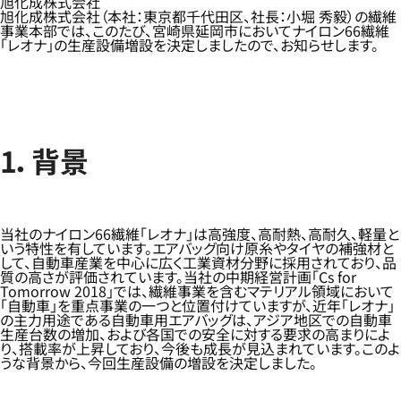
旭化成株式会社
旭化成株式会社（本社：東京都千代田区、社長：小堀 秀毅）の繊維
事業本部では、このたび、宮崎県延岡市においてナイロン66繊維
「レオナ」の生産設備増設を決定しましたので、お知らせします。
1．背景
当社のナイロン66繊維「レオナ」は高強度、高耐熱、高耐久、軽量と
いう特性を有しています。エアバッグ向け原糸やタイヤの補強材と
して、自動車産業を中心に広く工業資材分野に採用されており、品
質の高さが評価されています。当社の中期経営計画「Cs for
Tomorrow 2018」では、繊維事業を含むマテリアル領域において
「自動車」を重点事業の一つと位置付けていますが、近年「レオナ」
の主力用途である自動車用エアバッグは、アジア地区での自動車
生産台数の増加、および各国での安全に対する要求の高まりによ
り、搭載率が上昇しており、今後も成長が見込まれています。このよ
うな背景から、今回生産設備の増設を決定しました。