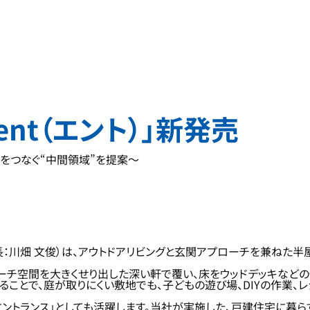
nt（エント）」新発売
をつなぐ“中間領域”を提案～
長：川畑 文俊）は、アウトドアリビングと玄関アプローチを兼ねた半
ローチ空間を大きくせり出した深い軒で覆い、床をウッドデッキなど
ことで、庭が取りにくい敷地でも、子どもの遊び場、DIYの作業、
ントランス」としても活躍します。当社が実施した、戸建住宅に暮ら