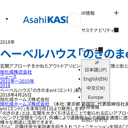
テ
ン
ツ
IR情報
へ
ス
キ
サステナビリティ
ッ
プ
2018年
ヘーベルハウス「のきのまe
ニュース
JP
玄関アプローチをかねたアウトドアリビングのある家～家族と街と
日本語
(JP)
旭化成株式会社
ニュース
English
(EN)
2021年〜2015年
2018
中文
(CN)
ヘーベルハウス「のきのまent（エント）」新発売
2018年4月26日
Europe
旭化成ホームズ株式会社
旭化成ホームズ株式会社
（本社：東京都 新宿区、代表取締役社
採用情報
ent（エント）」を本年5月1日より発売します。
「のきのま」とは、玄関を大きく引き込むことで創られる広いアプ
リビングと空間をつなげ、外構により道路側からの視線を適度に遮る
お問い合わせ
様々な用途に活用できます。
さらに、近隣住民や来訪者を招き入れコミュニケーションを図る「エ