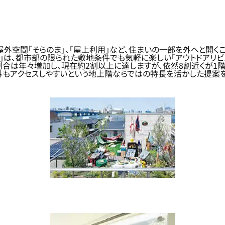
半屋外空間「そらのま」、「屋上利用」など、住まいの一部を外へと開
ま」は、都市部の限られた敷地条件でも気軽に楽しい「アウトドアリビ
合は年々増加し、現在約2割以上に達しますが、依然8割近くが1階
外もアクセスしやすいという地上階ならではの特長を活かした提案を