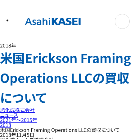
テ
ン
ツ
へ
ス
キ
ッ
プ
2018年
米国Erickson Framing
Operations LLCの買収
について
旭化成株式会社
ニュース
2021年〜2015年
2018
米国Erickson Framing Operations LLCの買収について
2018年11月5日