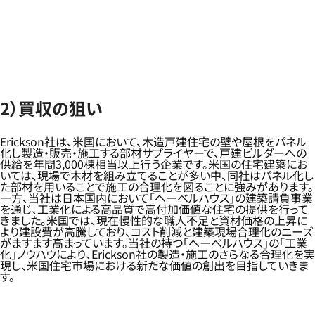
2）買収の狙い
Erickson社は、米国において、木造戸建住宅の壁や屋根をパネル
化し製造・販売・施工する部材サプライヤーで、戸建ビルダーへの
供給を年間3,000棟相当以上行う企業です。米国の住宅建築にお
いては、現場で木材を組み立てることが多い中、同社はパネル化し
た部材を用いることで施工の合理化を図ることに強みがあります。
一方、当社は日本国内において「ヘーベルハウス」の建築請負事業
を通じ、工業化による高品質で高付加価値な住宅の提供を行って
きました。米国では、現在慢性的な職人不足と資材価格の上昇に
より建設費が高騰しており、コスト削減と建築現場合理化のニーズ
がますます高まっています。当社の持つ「ヘーベルハウス」の「工業
化」ノウハウにより、Erickson社の製造・施工のさらなる合理化を実
現し、米国住宅市場における新たな価値の創出を目指していきま
す。