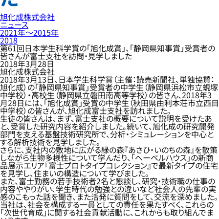
旭化成株式会社
ニュース
2021年〜2015年
2018
第61回日本学生科学賞の「旭化成賞」、「静岡県知事賞」受賞者の
皆さんが富士支社を訪問・見学しました
2018年3月28日
旭化成株式会社
2018年3月13日、日本学生科学賞（主催：読売新聞社、単独協賛：
旭化成）の「静岡県知事賞」受賞者の中学生（静岡県浜松市立蜆塚
中学校）・高校生（静岡県立磐田南高等学校）の皆さん、2018年3
月28日には、「旭化成賞」受賞の中学生（秋田県由利本荘市立西目
中学校）の皆さんが、旭化成富士支社を訪れました。
生徒の皆さんは、まず、富士支社の概要について説明を受けたあ
と、受賞した研究内容を紹介しました。続いて、旭化成の研究開発
部門を支える基盤技術研究所で、分析・シミュレーションを中心と
する解析技術を見学しました。
さらに、支社内の敷地に広がる緑の森『あさひ・いのちの森』を散策
しながら生物多様性について学んだり、「へーベルハウス」の新商
品展示エリア『富士プロトタイプコレクション』で最新タイプの住宅
を見学し、住まいの構造について学びました。
また、富士勤務の若手技術者2名と懇談し、研究・技術職の仕事の
内容ややりがい、学生時代の勉強との違いなど社会人の先輩の実
感のこもった話を聞き、また活発に質問をして、交流を深めました。
当社は、社会を構成する一員としての責任を果たすべく、これらの
「次世代育成」に関する社会貢献活動に、これからも取り組んでま