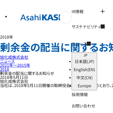
テ
ン
ツ
IR情報
へ
ス
キ
サステナビリティ
ッ
プ
2018年
剰余金の配当に関するお
ニュース
JP
旭化成株式会社
ニュース
日本語
(JP)
2021年〜2015年
2018
English
(EN)
剰余金の配当に関するお知らせ
2018年5月11日
中文
(CN)
旭化成株式会社
当社は、2018年5月11日開催の取締役会において、以下のとおり
Europe
採用情報
お問い合わせ