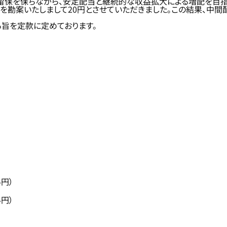
留保を保ちながら、安定配当と継続的な収益拡大による増配を目指
針を勘案いたしまして20円とさせていただきました。この結果、中
旨を定款に定めております。
4円）
4円）