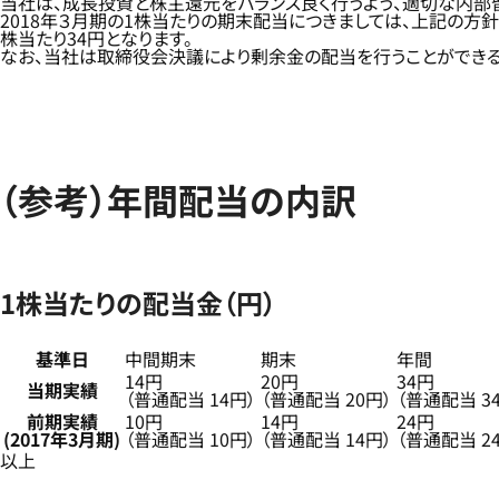
当社は、成長投資と株主還元をバランス良く行うよう、適切な内部
2018年３月期の1株当たりの期末配当につきましては、上記の方
株当たり34円となります。
なお、当社は取締役会決議により剰余金の配当を行うことができる
（参考）年間配当の内訳
1株当たりの配当金（円）
基準日
中間期末
期末
年間
14円
20円
34円
当期実績
（普通配当 14円）
（普通配当 20円）
（普通配当 3
前期実績
10円
14円
24円
(2017年3月期)
（普通配当 10円）
（普通配当 14円）
（普通配当 2
以上