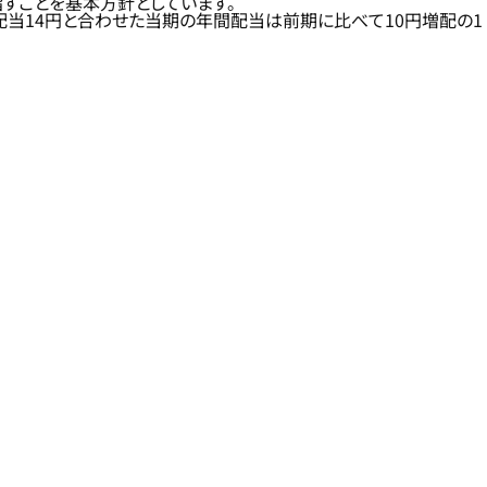
すことを基本方針としています。
間配当14円と合わせた当期の年間配当は前期に比べて10円増配の1