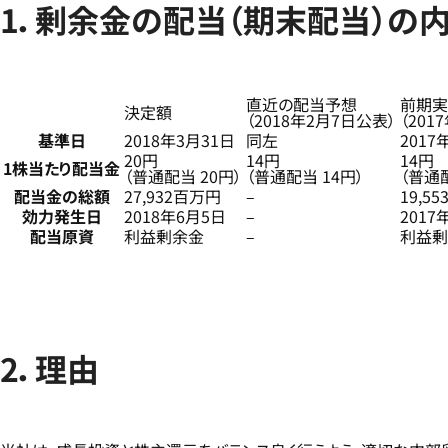
1．剰余金の配当（期末配当）の
直近の配当予想
前期実
決定額
（2018年2月7日公表）
（201
基準日
2018年3月31日
同左
2017
20円
14円
14円
1株当たり配当金
（普通配当 20円）
（普通配当 14円）
（普通配
配当金の総額
27,932百万円
–
19,5
効力発生日
2018年6月5日
–
2017
配当原資
利益剰余金
–
利益剰
2．理由