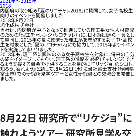
2021年〜2015年
2018
内閣府の取り組み「夏のリコチャレ2018」に賛同して、女子高校生
向けのイベントを開催しました
2018年8月22日
旭化成株式会社
当社は、内閣府が中心となって推進している理工系女性人材育成
のための「理工チャレンジ（リコチャレ）」に、日本経団連の一員とし
て賛同し、2015年の夏に始まった理工系を志望する女子中・高校
生を対象とした「夏のリコチャレ」にも協力して、2015年よりイベン
トを実施してまいりました。
2018年も、理工系に興味のある女子高校生を対象に、将来の自分
の姿をイメージしてもらい、理工系の進路を選択（チャレンジ）でき
るよう支援する機会を提供することを目的に『“リケジョ”のシゴト、
知ろう、触れよう』と題して、8月22日（水）に当社富士支社（静岡県
富士市）での研究所見学ツアーと女性研究員との交流会を開催し
ました。
8月22日 研究所で“リケジョ”に
触れようツアー 研究所見学&交