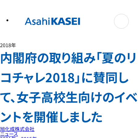
テ
ン
ツ
へ
ス
キ
ッ
プ
2018年
内閣府の取り組み「夏のリ
コチャレ2018」に賛同し
て、女子高校生向けのイベ
ントを開催しました
旭化成株式会社
ニュース