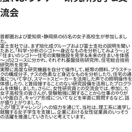
流会
首都圏および愛知県・静岡県の65名の女子高校生が参加しまし
た。
富士支社では、まず旭化成グループおよび富士支社の説明を聞い
たあと、「科学・分析のシゴト～身近なものを分析してみよう～」と
「住まいのシゴト～住宅の実験施設を見学＆未来の住まいを体感
～」の2コースに分かれ、それぞれ基盤技術研究所、住宅総合技術
研究所を見学。
実際に高度な研究機器を自分で操作して、紙幣の顔料、プラスチッ
クの構成分子、ナスの色素など身近なものを分析したり、住宅の通
風について学び、スマートスピーカーを活用した声での照明操作を
体感したり、と普段接することのない研究設備を活用したプログラ
ムを体験しました。さらに、女性研究員との交流会では、参加した
女子高校生の皆さんが、受験勉強に関することから仕事のやりが
いや面白さ、キャリア形成についてなどを率直に質問するなど、話
が盛り上がりました。
この「理工チャレンジ」への協力を通じて、当社は、理工系に進学し
就職する女子学生を支援し、企業における女性従業員のいっそう
の活躍を推進していきたいと考えています。