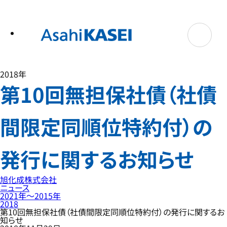
テ
ン
ツ
へ
ス
キ
ッ
プ
2018年
第10回無担保社債（社債
間限定同順位特約付）の
発行に関するお知らせ
旭化成株式会社
ニュース
2021年〜2015年
2018
第10回無担保社債（社債間限定同順位特約付）の発行に関するお
知らせ