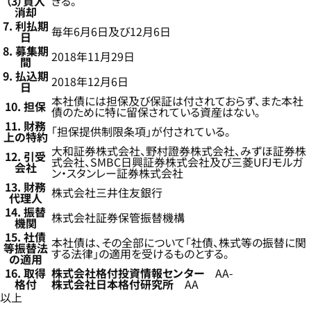
（3）買入
きる。
消却
7. 利払期
毎年6月6日及び12月6日
日
8. 募集期
2018年11月29日
間
9. 払込期
2018年12月6日
日
本社債には担保及び保証は付されておらず、また本社
10. 担保
債のために特に留保されている資産はない。
11. 財務
「担保提供制限条項」が付されている。
上の特約
大和証券株式会社、野村證券株式会社、みずほ証券株
12. 引受
式会社、SMBC日興証券株式会社及び三菱UFJモルガ
会社
ン・スタンレー証券株式会社
13. 財務
株式会社三井住友銀行
代理人
14. 振替
株式会社証券保管振替機構
機関
15.
社債
本社債は、その全部について「社債、株式等の振替に関
等振替法
する法律」の適用を受けるものとする。
の適用
16.
取得
株式会社格付投資情報センター
AA-
格付
株式会社日本格付研究所
AA
以上