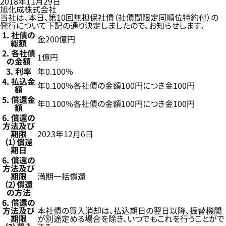
2018年11月29日
旭化成株式会社
当社は、本日、第10回無担保社債（社債間限定同順位特約付）の
発行について下記の通り決定しましたので、お知らせします。
1. 社債の
金200億円
総額
2. 各社債
1億円
の金額
3. 利率
年0.100%
4. 払込金
年0.100%各社債の金額100円につき金100円
額
5. 償還金
年0.100%各社債の金額100円につき金100円
額
6. 償還の
方法及び
期限
2023年12月6日
（1）償還
期日
6. 償還の
方法及び
期限
満期一括償還
（2）償還
の方法
6. 償還の
方法及び
本社債の買入消却は、払込期日の翌日以降、振替機関
期限
が別途定める場合を除き、いつでもこれを行うことがで