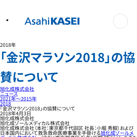
テ
ン
ツ
へ
ス
キ
ッ
プ
2018年
「金沢マラソン2018」の協
賛について
旭化成株式会社
ニュース
2021年〜2015年
2018
「金沢マラソン2018」の協賛について
2018年4月3日
旭化成株式会社
旭化成ゾールメディカル株式会社
旭化成株式会社（本社：東京都千代田区 社長：小堀 秀毅）および
日本国内において救急救命医療事業を手掛ける
旭化成ゾールメ