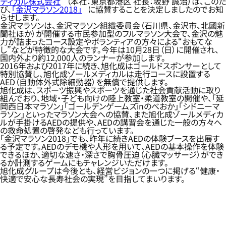
ディカル株式会社
（本社：東京都港区 社長：坂野 誠治）は、このた
び、
「金沢マラソン2018」
に協賛することを決定しましたのでお知
らせします。
金沢マラソンは、金沢マラソン組織委員会（石川県、金沢市、北國新
聞社ほか）が開催する市民参加型のフルマラソン大会で、金沢の魅
力が詰まったコース設定やボランティアの方々による“おもてな
し”などが特徴的な大会です。今年は10月28日（日）に開催され、
国内外より約12,000人のランナーが参加します。
2016年および2017年に続き、旭化成はゴールドスポンサーとして
特別協賛し、旭化成ゾールメディカルは走行コースに設置する
AED（自動体外式除細動器）を無償で提供します。
旭化成は、スポーツ振興やスポーツを通じた社会貢献活動に取り
組んでおり、地域・子ども向けの陸上教室・柔道教室の開催や、「延
岡西日本マラソン」「ゴールデンゲームズinのべおか」「シドニーマ
ラソン」といったマラソン大会への協賛、また旭化成ゾールメディカ
ルが手掛けるAEDの提供や、AEDの講習会を通じた一般の方々へ
の救命処置の啓発なども行っています。
「金沢マラソン2018」でも、昨年に続きAEDの体験ブースを出展す
る予定です。AEDのデモ機や人形を用いて、AEDの基本操作を体験
できるほか、適切な速さ・深さで胸骨圧迫（心臓マッサージ）ができ
るか計測するゲームにもチャレンジいただけます。
旭化成グループは今後とも、経営ビジョンの一つに掲げる“健康・
快適で安心な長寿社会の実現”を目指してまいります。