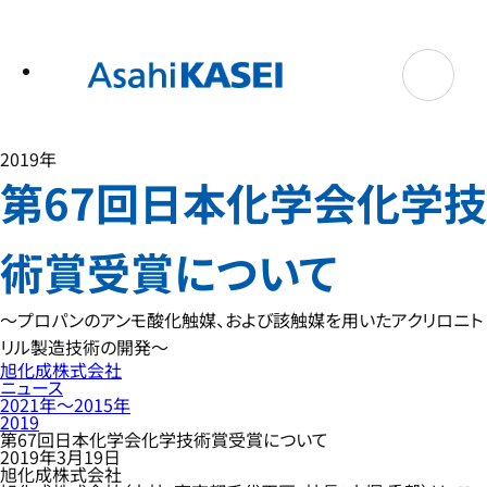
テ
ン
ツ
へ
ス
キ
ッ
プ
2019年
第67回日本化学会化学技
術賞受賞について
～プロパンのアンモ酸化触媒、および該触媒を用いたアクリロニト
リル製造技術の開発～
旭化成株式会社
ニュース
2021年〜2015年
2019
第67回日本化学会化学技術賞受賞について
2019年3月19日
旭化成株式会社