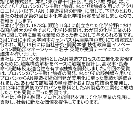
旭化成株式会社（本社：東京都千代田区、社長：小堀 秀毅）は、こ
のたび、「プロパンのアンモ酸化触媒、および該触媒を用いたアクリ
ロニトリル（以下、「AN」）製造技術の開発」に関して、下記のとおり、
当社の社員が第67回日本化学会化学技術賞を受賞しましたので、
お知らせします。
日本化学会は、1878年（明治11年）に創立された化学分野におけ
る国内最大の学会であり、化学技術賞は、わが国の化学工業の技
術に関して特に顕著な業績のあった者に対して与えられる賞です。
3月17日に甲南大学岡本キャンパス（兵庫県神戸市）にて贈賞式が
行われ、同月19日には当社研究・開発本部 技術政策室 イノベー
ション戦略部マネージャー 日名子 英範が受賞テーマについての
講演を行いました。
当社は、プロパンを原料としたAN製造プロセスの工業化を実現す
るために、触媒構造解析をベースに触媒を設計し、高収率・長寿
命・流動床反応適合性を有する触媒を開発しました。今回の受賞
は、プロパンのアンモ酸化触媒の開発、およびその該触媒を用いた
プロパンからAN製造技術の開発が実用化に至った業績が評価さ
れました。あわせて該触媒の量産技術および反応技術を開発し、
2013年に世界初のプロパンを原料としたAN製造の工業化に成功
したことも受賞に至った要因です。
当社は、今後も触媒・プロセスの開発を通じて化学産業の発展に
貢献し、社会に新たな価値を提供してまいります。