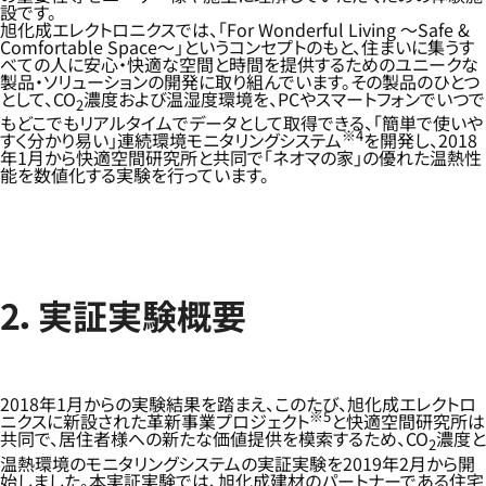
設です。
旭化成エレクトロニクスでは、「For Wonderful Living ～Safe &
Comfortable Space～」というコンセプトのもと、住まいに集うす
べての人に安心・快適な空間と時間を提供するためのユニークな
製品・ソリューションの開発に取り組んでいます。その製品のひとつ
として、CO
濃度および温湿度環境を、PCやスマートフォンでいつで
2
もどこでもリアルタイムでデータとして取得できる、「簡単で使いや
※4
すく分かり易い」連続環境モニタリングシステム
を開発し、2018
年1月から快適空間研究所と共同で「ネオマの家」の優れた温熱性
能を数値化する実験を行っています。
2．実証実験概要
2018年1月からの実験結果を踏まえ、このたび、旭化成エレクトロ
※5
ニクスに新設された革新事業プロジェクト
と快適空間研究所は
共同で、居住者様への新たな価値提供を模索するため、CO
濃度と
2
温熱環境のモニタリングシステムの実証実験を2019年2月から開
始しました。本実証実験では、旭化成建材のパートナーである住宅