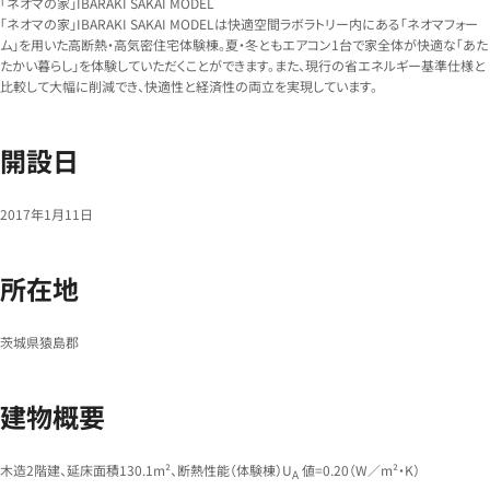
「ネオマの家」IBARAKI SAKAI MODEL
「ネオマの家」IBARAKI SAKAI MODELは快適空間ラボラトリー内にある「ネオマフォー
ム」を用いた高断熱・高気密住宅体験棟。夏・冬ともエアコン1台で家全体が快適な「あた
たかい暮らし」を体験していただくことができます。また、現行の省エネルギー基準仕様と
比較して大幅に削減でき、快適性と経済性の両立を実現しています。
開設日
2017年1月11日
所在地
茨城県猿島郡
建物概要
木造2階建、延床面積130.1m²、断熱性能（体験棟）U
値=0.20（W／m²・K）
A