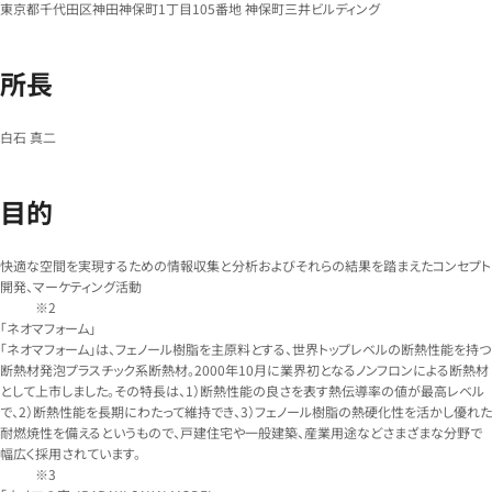
東京都千代田区神田神保町1丁目105番地 神保町三井ビルディング
所長
白石 真二
目的
快適な空間を実現するための情報収集と分析およびそれらの結果を踏まえたコンセプト
開発、マーケティング活動
「ネオマフォーム」
「ネオマフォーム」は、フェノール樹脂を主原料とする、世界トップレベルの断熱性能を持つ
断熱材発泡プラスチック系断熱材。2000年10月に業界初となるノンフロンによる断熱材
として上市しました。その特長は、1）断熱性能の良さを表す熱伝導率の値が最高レベル
で、2）断熱性能を長期にわたって維持でき、3）フェノール樹脂の熱硬化性を活かし優れた
耐燃焼性を備えるというもので、戸建住宅や一般建築、産業用途などさまざまな分野で
幅広く採用されています。