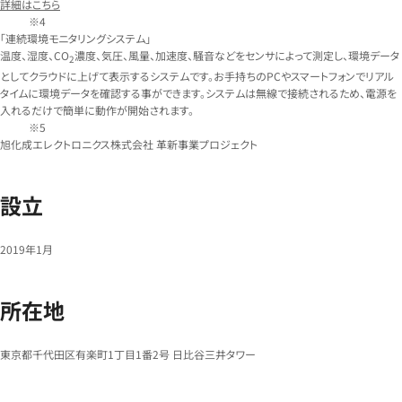
詳細はこちら
「連続環境モニタリングシステム」
温度、湿度、CO
濃度、気圧、風量、加速度、騒音などをセンサによって測定し、環境データ
2
としてクラウドに上げて表示するシステムです。お手持ちのPCやスマートフォンでリアル
タイムに環境データを確認する事ができます。システムは無線で接続されるため、電源を
入れるだけで簡単に動作が開始されます。
旭化成エレクトロニクス株式会社 革新事業プロジェクト
設立
2019年1月
所在地
東京都千代田区有楽町1丁目1番2号 日比谷三井タワー