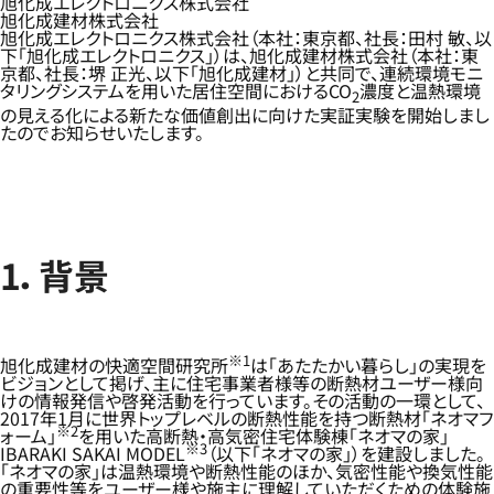
旭化成エレクトロニクス株式会社
旭化成建材株式会社
旭化成エレクトロニクス株式会社（本社：東京都、社長：田村 敏、以
下「旭化成エレクトロニクス」）は、旭化成建材株式会社（本社：東
京都、社長：堺 正光、以下「旭化成建材」）と共同で、連続環境モニ
タリングシステムを用いた居住空間におけるCO
濃度と温熱環境
2
の見える化による新たな価値創出に向けた実証実験を開始しまし
たのでお知らせいたします。
1．背景
※1
旭化成建材の快適空間研究所
は「あたたかい暮らし」の実現を
ビジョンとして掲げ、主に住宅事業者様等の断熱材ユーザー様向
けの情報発信や啓発活動を行っています。その活動の一環として、
2017年1月に世界トップレベルの断熱性能を持つ断熱材「ネオマフ
※2
ォーム」
を用いた高断熱・高気密住宅体験棟「ネオマの家」
※3
IBARAKI SAKAI MODEL
（以下「ネオマの家」）を建設しました。
「ネオマの家」は温熱環境や断熱性能のほか、気密性能や換気性能
の重要性等をユーザー様や施主に理解していただくための体験施