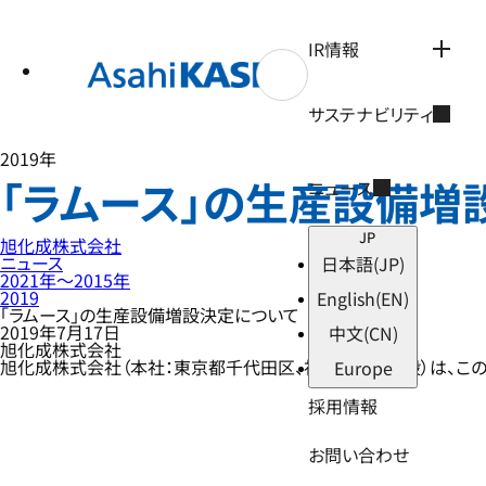
テ
ン
ツ
IR情報
へ
ス
キ
サステナビリティ
ッ
プ
2019年
「ラムース」の生産設備増
ニュース
JP
旭化成株式会社
ニュース
日本語
(JP)
2021年〜2015年
2019
English
(EN)
「ラムース」の生産設備増設決定について
2019年7月17日
中文
(CN)
旭化成株式会社
旭化成株式会社（本社：東京都千代田区、社長：小堀 秀毅）は、こ
Europe
採用情報
お問い合わせ