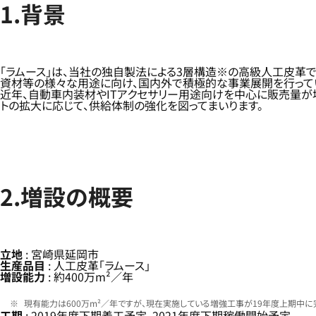
1.背景
「ラムース」は、当社の独自製法による3層構造※の高級人工皮革で
資材等の様々な用途に向け、国内外で積極的な事業展開を行って
近年、自動車内装材やITアクセサリー用途向けを中心に販売量が
トの拡大に応じて、供給体制の強化を図ってまいります。
2.増設の概要
立地
: 宮崎県延岡市
生産品目
: 人工皮革「ラムース」
増設能力
: 約400万m²／年
現有能力は600万m²／年ですが、現在実施している増強工事が19年度上期中に完
工期
: 2019年度下期着工予定、2021年度下期稼働開始予定