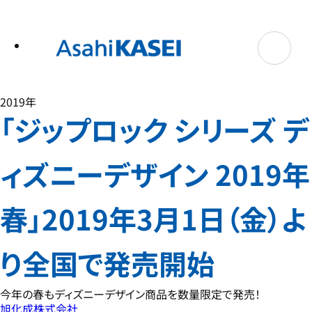
テ
ン
ツ
へ
ス
キ
ッ
プ
2019年
「ジップロック シリーズ デ
ィズニーデザイン 2019年
春」2019年3月1日（金）よ
り全国で発売開始
今年の春もディズニーデザイン商品を数量限定で発売！
旭化成株式会社