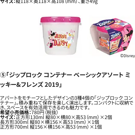
サイズ：
縦118×奥118×高108（mm）、重さ49g
⑤「ジップロック コンテナー ベーシックアソート ミ
ッキー&フレンズ 2019」
アパートをモチーフとしたデザインの3種4個の「ジップロック コン
テナー」。積み重ねて保存を楽しく演出します。コンパクトに収納で
き、スペースを有効活用できるのも魅力です。
希望小売価格：
780円（税抜）
サイズ：
正方形130ml 縦80×横80×高53（mm）×2個
長方形300ml 縦80×横156×高53（mm）×1個
正方形700ml 縦156×横156×高53（mm）×1個