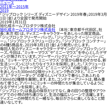
ニュース
2021年〜2015年
2019
「ジップロック シリーズ ディズニーデザイン 2019年春」2019年3月
1日（金）より全国で発売開始
2019年1月31日
旭化成ホームプロダクツ株式会社
旭化成ホームプロダクツ株式会社
（本社：東京都千代田区、社
長：末次 稔）は、ディズニーキャラクターをあしらった限定商品、
「ジップロック フリーザーバッグ」、「ジップロック イージージッパ
ー」、「ジップロック スクリューロック」、「ジップロック コンテナー」
の4種5商品を、2019年3月1日（金）より発売いたします。
毎回人気のディズニーキャラクターデザインの「ジップロック」シリ
ーズ。今回は、“ミッキーマウス”や“ミニーマウス”を中心としたデザ
インが施されています。フリーザーバッグと「イージージッパー」に
は、“ミッキーマウス”と“ミニーマウス”が窓から顔をのぞかせる、新
生活シーズンにぴったりなイラストを採用しました。「スクリューロ
ック」では、“ミッキーマウス”と“ミニーマウス”の繰り返しパターン
をあしらった300mlの2個セットと、ピンク色のフタと、“ミニーマウ
ス”と“デイジーダック”の愛らしいイラストで春らしさあふれる
730mlの2種類を展開します。また、コンテナーアソートは、積み重
ねて使うと、アパートにミッキーの仲間たちが集合しているように
なるデザインを採用しました。
「ジップロック」は食品の保存だけでなく、身の回りの整理やアウト
ドアでの小物の持ち運びなど、生活の幅広いシーンで活躍します。
ディズニーの仲間たちと一緒なら、毎日がさらに楽しくなること間
違いなしです。