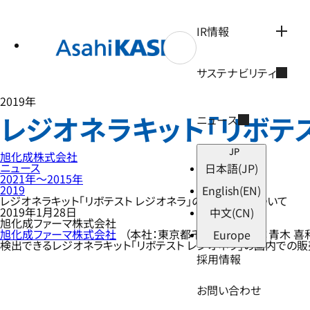
テ
ン
ツ
IR情報
へ
ス
キ
サステナビリティ
ッ
プ
2019年
レジオネラキット「リボテ
ニュース
JP
旭化成株式会社
ニュース
日本語
(JP)
2021年〜2015年
2019
English
(EN)
レジオネラキット「リボテスト レジオネラ」の販売開始について
2019年1月28日
中文
(CN)
旭化成ファーマ株式会社
旭化成ファーマ株式会社
（本社：東京都千代田区、社長：青木 喜
Europe
検出できるレジオネラキット「リボテスト レジオネラ」の国内での販
採用情報
お問い合わせ