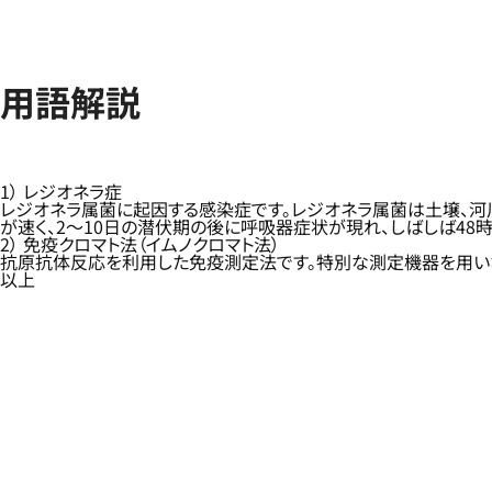
用語解説
1） レジオネラ症
レジオネラ属菌に起因する感染症です。レジオネラ属菌は土壌、河
が速く、2～10日の潜伏期の後に呼吸器症状が現れ、しばしば48
2） 免疫クロマト法（イムノクロマト法）
抗原抗体反応を利用した免疫測定法です。特別な測定機器を用いな
以上