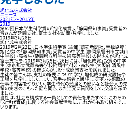
旭化成株式会社
ニュース
2021年〜2015年
2019
第62回日本学生科学賞の「旭化成賞」、「静岡県知事賞」受賞者の
皆さんが延岡支社、富士支社を訪問・見学しました
2019年3月26日
旭化成株式会社
2019年2月22日、日本学生科学賞（主催：読売新聞社、単独協賛：
旭化成）の「静岡県知事賞」受賞者の中学生（静岡県磐田市立城山
中学校）・高校生（静岡県立科学技術高等学校）の皆さんが旭化成
富士支社を、2019年3月25日、26日には、「旭化成賞」受賞の中学
生（東京都立武蔵高等学校附属中学校）・高校生（大阪府 清風中
学校・高等学校）の皆さんが、旭化成延岡支社を訪れました。
生徒の皆さんは、支社の概要について学び、旭化成の研究設備や
工場を見学しました。また、若手技術者と懇談し、研究・技術職の
仕事の内容をやりがい、学生時代の勉強との違いなど社会人の先
輩の実感のこもった話を聞き、また活発に質問をして、交流を深め
ました。
当社は、社会を構成する一員としての責任を果たすべく、これらの
「次世代育成」に関する社会貢献活動に、これからも取り組んでま
いります。