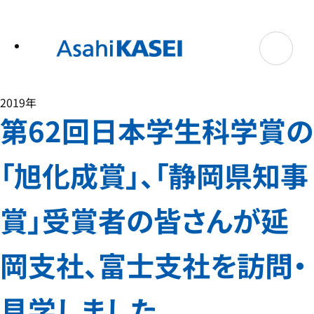
テ
ン
ツ
へ
ス
キ
ッ
プ
2019年
第62回日本学生科学賞の
「旭化成賞」、「静岡県知事
賞」受賞者の皆さんが延
岡支社、富士支社を訪問・
見学しました