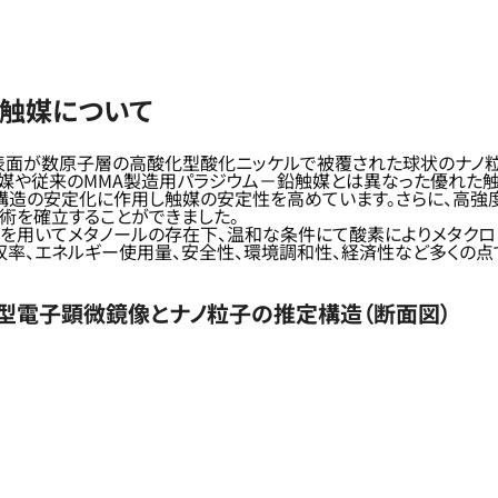
子触媒について
表面が数原子層の高酸化型酸化ニッケルで被覆された球状のナノ粒
媒や従来のMMA製造用パラジウム－鉛触媒とは異なった優れた触
架橋構造の安定化に作用し触媒の安定性を高めています。さらに、高
術を確立することができました。
媒を用いてメタノールの存在下、温和な条件にて酸素によりメタクロ
収率、エネルギー使用量、安全性、環境調和性、経済性など多くの点
型電子顕微鏡像とナノ粒子の推定構造（断面図）