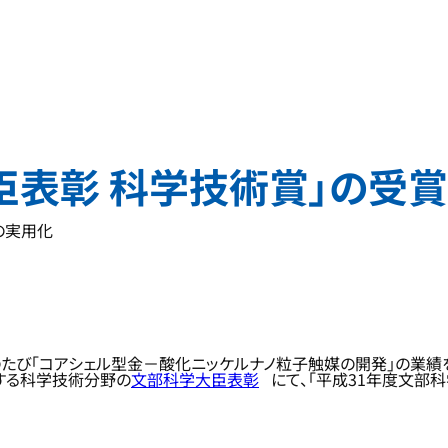
臣表彰 科学技術賞」の受
の実用化
のたび「コアシェル型金－酸化ニッケルナノ粒子触媒の開発」の業績
する科学技術分野の
文部科学大臣表彰
にて、「平成31年度文部