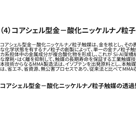
（4）コアシェル型金－酸化ニッケルナノ粒
コアシェル型金－酸化ニッケルナノ粒子触媒は、金を核とし、その
な化学状態を有するナノ粒子の創製によって、単一の金ナノ粒子触
カ系担体中の金属成分が複合酸化物を形成し、これが Si-Al
な摩耗・はく離を抑制して、触媒の長期寿命を保証する工業触媒技
本技術からなるMMA製造法は、イソブテンを出発原料とし、本触
は、省エネ、省資源、無公害プロセスであり、従来法と比べてMMA
コアシェル型金－酸化ニッケルナノ粒子触媒の透過