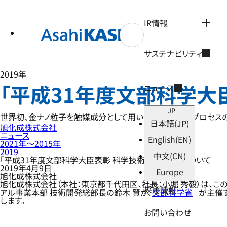
テ
ン
ツ
IR情報
へ
ス
キ
サステナビリティ
ッ
プ
2019年
「平成31年度文部科学大
ニュース
JP
世界初、金ナノ粒子を触媒成分として用いた化学品製造プロセス
日本語
(JP)
旭化成株式会社
ニュース
English
(EN)
2021年〜2015年
2019
中文
(CN)
「平成31年度文部科学大臣表彰 科学技術賞」の受賞について
2019年4月9日
Europe
旭化成株式会社
旭化成株式会社（本社：東京都千代田区、社長：小堀 秀毅）は、こ
採用情報
アル事業本部 技術開発総部長の鈴木 賢が、
文部科学省
が主催
します。
お問い合わせ