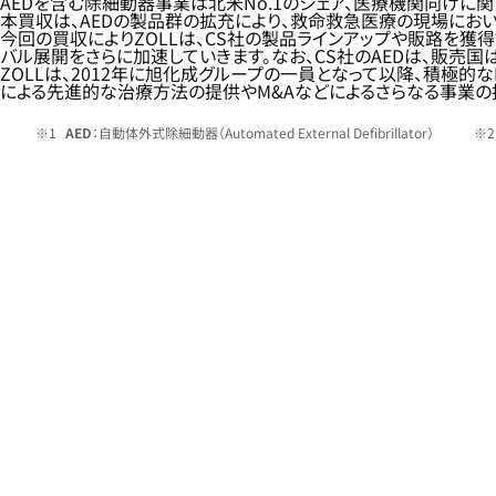
AEDを含む除細動器事業は北米No.1のシェア、医療機関向けに関
本買収は、AEDの製品群の拡充により、救命救急医療の現場におい
今回の買収によりZOLLは、CS社の製品ラインアップや販路を獲
バル展開をさらに加速していきます。なお、CS社のAEDは、販売国は
ZOLLは、2012年に旭化成グループの一員となって以降、積極
による先進的な治療方法の提供やM&Aなどによるさらなる事業の
AED
：自動体外式除細動器（Automated External Defibrillator）