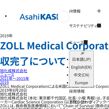
テ
ン
ツ
IR情報
へ
ス
キ
サステナビリティ
ッ
プ
2019年
ZOLL Medical Corpor
ニュース
JP
収完了について
日本語
(JP)
English
(EN)
旭化成株式会社
ニュース
中文
(CN)
2021年〜2015年
2019
Europe
ZOLL Medical Corporationによる米国Cardiac Science C
2019年8月28日
採用情報
旭化成株式会社
旭化成株式会社（本社：東京都千代田区、社長：小堀 秀毅）は、子会社であるZO
ーカーCardiac Science Corporation（以下「CS（
お問い合わせ
ZOLLは、救命救急医療領域において“Chain of Survival（救命の