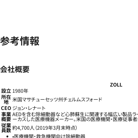
参考情報
会社概要
ZOLL
設立
1980年
所在
米国マサチューセッツ州チェルムスフォード
地
CEO
ジョン・レナート
事業
AEDを含む除細動器など心肺蘇生に関連する幅広い製品ラ
概要
ーカスした医療機器メーカー。米国の医療機関・医療従事者
従業
約4,700人（2019年3月末時点）
員数
医療機関・救急機関向け除細動器