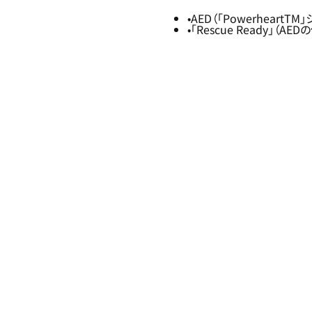
AED（「PowerheartTM
「Rescue Ready」（