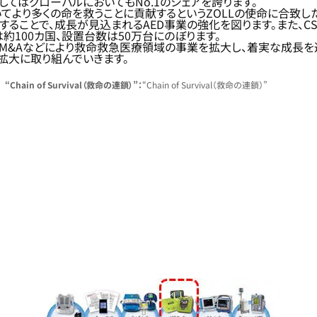
してはグローバルにおいてもNo.1のシェアを誇ります。
てより多くの命を救うことに貢献するというZOLLの使命に合致し
得することで、成長が見込まれるAED事業の強化を図ります。また、
約100カ国、設置台数は50万台にのぼります。
的なM&Aなどにより救命救急医療領域の事業を拡大し、着実な成長を
拡大に取り組んでいきます。
“Chain of Survival（救命の連鎖）”：
“Chain of Survival（救命の連鎖）”