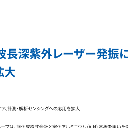
長深紫外レーザー発振に成
拡大
ア、計測・解析センシングへの応用を拡大
プは、旭化成株式会社と窒化アルミニウム（AlN）基板を用いた深紫