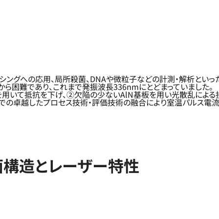
シングへの応用、局所殺菌、DNAや微粒子などの計測・解析といっ
ら困難であり、これまで発振波長336nmにとどまっていました。
用いて抵抗を下げ、②欠陥の少ないAlN基板を用い光散乱による
）での卓越したプロセス技術・評価技術の融合により室温パルス電流注
面構造とレーザー特性