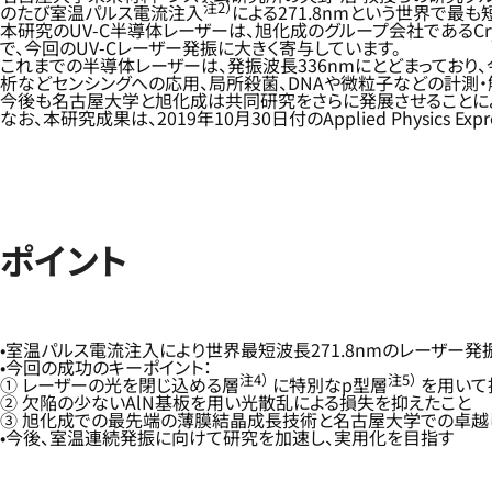
注2）
のたび室温パルス電流注入
による271.8nmという世界で最
本研究のUV-C半導体レーザーは、旭化成のグループ会社であるCryst
で、今回のUV-Cレーザー発振に大きく寄与しています。
これまでの半導体レーザーは、発振波長336nmにとどまっており
析などセンシングへの応用、局所殺菌、DNAや微粒子などの計測・
今後も名古屋大学と旭化成は共同研究をさらに発展させることによ
なお、本研究成果は、2019年10月30日付のApplied Physics 
ポイント
室温パルス電流注入により世界最短波長271.8nmのレーザー発
今回の成功のキーポイント：
注4）
注5）
① レーザーの光を閉じ込める層
に特別なp型層
を用いて
② 欠陥の少ないAlN基板を用い光散乱による損失を抑えたこと
③ 旭化成での最先端の薄膜結晶成長技術と名古屋大学での卓越
今後、室温連続発振に向けて研究を加速し、実用化を目指す