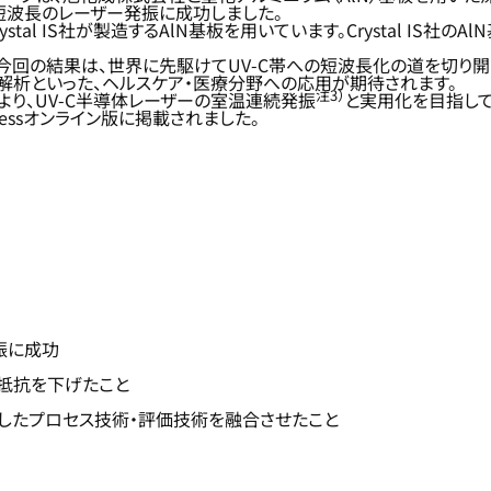
も短波長のレーザー発振に成功しました。
al IS社が製造するAlN基板を用いています。Crystal IS社の
、今回の結果は、世界に先駆けてUV-C帯への短波長化の道を切り開
解析といった、ヘルスケア・医療分野への応用が期待されます。
注3）
り、UV-C半導体レーザーの室温連続発振
と実用化を目指して
Expressオンライン版に掲載されました。
振に成功
抵抗を下げたこと
したプロセス技術・評価技術を融合させたこと