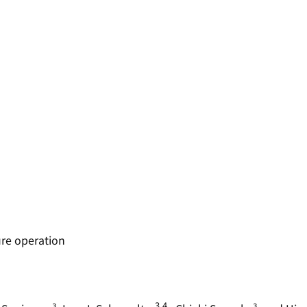
ure operation
3,4