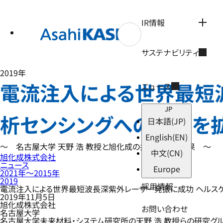
テ
ン
ツ
IR情報
へ
ス
キ
サステナビリティ
ッ
プ
2019年
電流注入による世界最短波
ニュース
JP
析センシングへの応用を
日本語
(JP)
English
(EN)
～ 名古屋大学 天野 浩 教授と旭化成の共同開発の成果 ～
中文
(CN)
旭化成株式会社
ニュース
Europe
2021年〜2015年
2019
採用情報
電流注入による世界最短波長深紫外レーザー発振に成功 ヘルスケ
2019年11月5日
旭化成株式会社
お問い合わせ
名古屋大学
名古屋大学未来材料・システム研究所の天野 浩 教授らの研究グルー