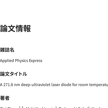
論文情報
雑誌名
Applied Physics Express
論文タイトル
A 271.8 nm deep-ultraviolet laser diode for room temperat
著者
1,3