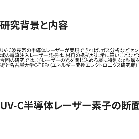
研究背景と内容
UV-C波長帯の半導体レーザーが実現できれば、ガス分析などセン
域の電流注入レーザー発振は、材料の抵抗が非常に高いことなどか
今回の研究では、①レーザーの光を閉じ込める層に特別なp型層を
術と名古屋大学C-TEFs（エネルギー変換エレクトロニクス研究館
UV-C半導体レーザー素子の断