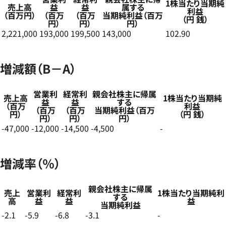
1株当たり当期純
売上高
益
益
属する
利益
（百万円）
（百万
（百万
当期純利益（百万
（円 銭）
円）
円）
円）
2,221,000
193,000
199,500
143,000
102.90
増減額（B－A）
営業利
経常利
親会社株主に帰属
売上高
1株当たり当期純
益
益
する
（百万
利益
（百万
（百万
当期純利益（百万
円）
（円 銭）
円）
円）
円）
-47,000
-12,000
-14,500
-4,500
-
増減率（％）
親会社株主に帰属
売上
営業利
経常利
1株当たり当期純利
する
高
益
益
益
当期純利益
-2.1
-5.9
-6.8
-3.1
-