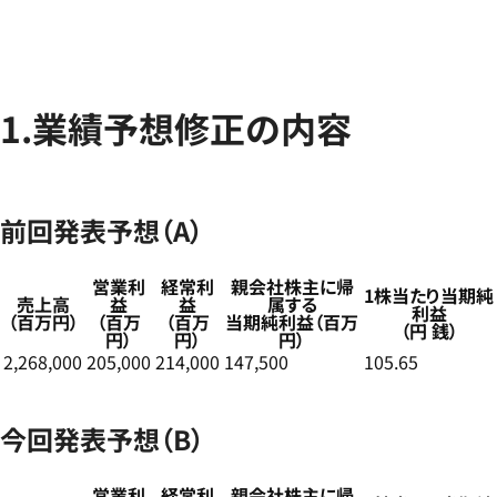
1.業績予想修正の内容
前回発表予想（A）
営業利
経常利
親会社株主に帰
1株当たり当期純
売上高
益
益
属する
利益
（百万円）
（百万
（百万
当期純利益（百万
（円 銭）
円）
円）
円）
2,268,000
205,000
214,000
147,500
105.65
今回発表予想（B）
営業利
経常利
親会社株主に帰