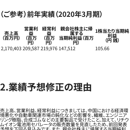
（ご参考）前年実績（2020年3月期）
営業利
経常利
親会社株主に帰
1株当たり当期純
売上高
益
益
属する
利益
（百万円）
（百万
（百万
当期純利益（百万
（円 銭）
円）
円）
円）
2,170,403
209,587
219,976
147,512
105.66
2.業績予想修正の理由
売上高、営業利益、経常利益につきましては、中国における経済環
境悪化や自動車関連市場の鈍化などの影響を、繊維、エンジニア
リング樹脂、合成ゴムなどの主要製品で受けたこと、加えて、リチウ
ムイオン電池用セパレータの販売数量を見直したため、前回発表
予想を下回る見込みです。また、親会社株主に帰属する当期純利