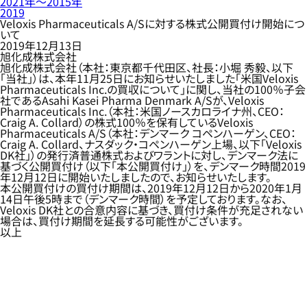
2021年〜2015年
2019
Veloxis Pharmaceuticals A/Sに対する株式公開買付け開始につ
いて
2019年12月13日
旭化成株式会社
旭化成株式会社（本社：東京都千代田区、社長：小堀 秀毅、以下
「当社」）は、本年11月25日にお知らせいたしました「米国Veloxis
Pharmaceuticals Inc.の買収について」に関し、当社の100％子会
社であるAsahi Kasei Pharma Denmark A/Sが、Veloxis
Pharmaceuticals Inc.（本社：米国ノースカロライナ州、CEO：
Craig A. Collard）の株式100％を保有しているVeloxis
Pharmaceuticals A/S（本社：デンマーク コペンハーゲン、CEO：
Craig A. Collard、ナスダック・コペンハーゲン上場、以下「Veloxis
DK社」）の発行済普通株式およびワラントに対し、デンマーク法に
基づく公開買付け（以下「本公開買付け」）を、デンマーク時間2019
年12月12日に開始いたしましたので、お知らせいたします。
本公開買付けの買付け期間は、2019年12月12日から2020年1月
14日午後5時まで（デンマーク時間）を予定しております。なお、
Veloxis DK社との合意内容に基づき、買付け条件が充足されない
場合は、買付け期間を延長する可能性がございます。
以上