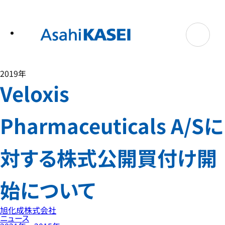
テ
ン
ツ
へ
ス
キ
ッ
プ
2019年
Veloxis
Pharmaceuticals A/Sに
対する株式公開買付け開
始について
旭化成株式会社
ニュース