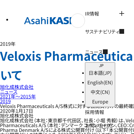
テ
ン
ツ
IR情報
へ
ス
キ
サステナビリティ
ッ
プ
2019年
Veloxis Pharmac
ニュース
JP
いて
日本語
(JP)
English
(EN)
旭化成株式会社
ニュース
中文
(CN)
2021年〜2015年
2019
Europe
Veloxis Pharmaceuticals A/S株式に対する公開買付けの
2020年1月17日
採用情報
旭化成株式会社
旭化成株式会社（本社：東京都千代田区、社長：小堀 秀毅）は、Veloxis Pha
Pharmaceuticals A/S（本社：デンマーク コペンハーゲン、CE
お問い合わせ
Pharma Denmark A/Sによる株式公開買付け（以下「本公開買