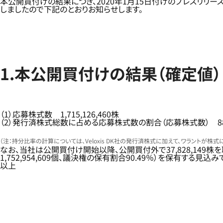
本公開買付けの結果につき、2020年1月15日付けのプレスリリース「V
しましたので下記のとおりお知らせします。
1.本公開買付けの結果（確定値）
（1）応募株式数 1,715,126,460株
（2）発行済株式総数に占める応募株式数の割合（応募株式数） 88
（注：持分比率の計算については、Veloxis DK社の発行済株式に加えて、ワラントが
なお、当社は公開買付け開始以降、公開買付外で37,828,149株を取得
1,752,954,609個、議決権の保有割合90.49％）を保有す
以上