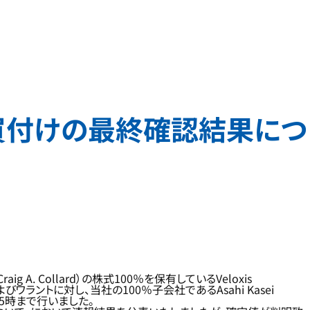
する公開買付けの最終確認結果につ
g A. Collard）の株式100％を保有しているVeloxis
式およびワラントに対し、当社の100％子会社であるAsahi Kasei
午後5時まで行いました。