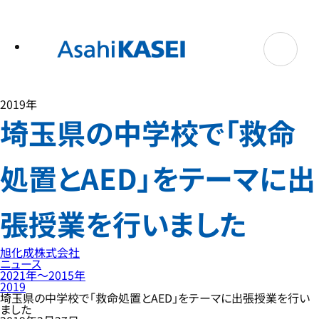
テ
ン
ツ
へ
ス
キ
ッ
プ
2019年
埼玉県の中学校で「救命
処置とAED」をテーマに出
張授業を行いました
旭化成株式会社
ニュース
2021年〜2015年
2019
埼玉県の中学校で「救命処置とAED」をテーマに出張授業を行い
ました