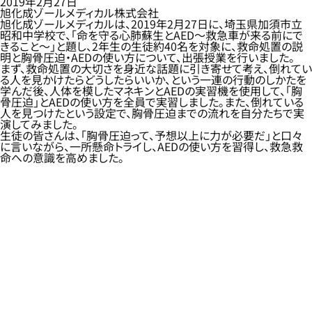
2019年2月27日
旭化成ゾールメディカル株式会社
旭化成ゾールメディカルは、2019年2月27日に、埼玉県加須市立
昭和中学校で、「命を守る心肺蘇生とAED～救急車が来る前にで
きること～」と題し、2年生の生徒約40名を対象に、救命処置の説
明と胸骨圧迫・AEDの使い方について、出張授業を行いました。
まず、救命処置の大切さを身近な話題に引き寄せて考え、倒れてい
る人を見かけたらどうしたらいいか、という一連の行動のしかたを
学んだ後、人体を模したマネキンとAEDの実習機を使用して、「胸
骨圧迫」とAEDの使い方を全員で実習しました。また、倒れている
人を見つけたという設定で、胸骨圧迫までの流れを自分たちで実
演してみました。
生徒の皆さんは、「胸骨圧迫って、予想以上に力が必要だ」と口々
に言いながら、一所懸命トライし、AEDの使い方を習得し、救急救
命への意識を高めました。