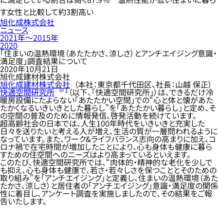
す女性と比較して約3割高い
旭化成株式会社
ニュース
2021年〜2015年
2020
「住まいの温熱環境（あたたかさ、涼しさ）とアンチエイジング意識・
満足度」調査結果について
2020年10月21日
旭化成建材株式会社
旭化成建材株式会社
（本社：東京都千代田区、社長：山越 保正）
※1
快適空間研究所
（以下、「快適空間研究所」）は、できるだけ冷
暖房設備にたよらない「あたたかい空間」での“心と体と懐があた
たかくなるいきいきとした暮らし”を「あたたかい暮らし」と定め、そ
の空間の普及のために情報発信、啓発活動を続けています。
超高齢社会の日本では、人生100年時代をいきいきと充実した
日々を送りたいと考える人が増え、生活の質が一層問われるように
なっています。また、ワーク&ライフバランス志向の高まりに加え、コ
ロナ禍で在宅時間が増加したことにより、心も身体も健康に暮ら
すための住空間へのニーズはより高まっているといえます。
このたび、快適空間研究所では、“肉体的・精神的な老化を少しで
も抑え、心も身体も健康で、若さ・若々しさを保つこととそのための
取り組み”を「アンチエイジング」と定義し、住まいの温熱環境（あた
たかさ、涼しさ）と居住者の「アンチエイジング」意識・満足度の関係
性に着目し、アンケート調査を実施しましたので、その結果をご報
告いたします。