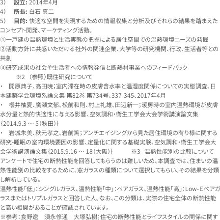
3）
設立:
2014年4月
4）
所長:
白石 真二
5）
目的:
快適な空間を実現するための情報収集と分析及びそれらの結果を踏まえた
コンセプト開発、マーケティング活動。
①一戸建の温熱環境と生活実態の把握による居住空間での温熱環境ニーズの発掘
②活動方針に共感いただける社外の関連企業、大学等の研究機関、行政、生活者等との
共創
③研究成果の社会や生活者への情報発信と断熱材事業へのフィードバック
（参照）既往研究について
・ 開原典子、高田暁；室内滞在時の皮膚含水率と温湿度関係についての実態調査、日
本建築学会環境系論文集 第82巻 第734号、337-345、2017年4月
・ 櫻井柚夏、廣瀬文郁、松前和則、村上礼雄、田辺新一；暖房時の室内温熱環境が皮膚
水分量と熱的快適性に与える影響、空気調和・衛生工学会大会学術講演論文集
｛2014.9.3 〜 5（秋田）｝
・ 岩城朱美、秋元孝之、岩前篤；アンチエイジングから見た居住環境の有り様に関する
研究-睡眠の室内環境要因の影響、定量化に関する基礎実験、空気調和・衛生工学会大
会学術講演論文集｛2015.9.16 〜 18（大阪）｝
温熱性能別の比較について
アンケートで住宅の断熱性能を回答してもらうのは難しいため、本調査では、住まいの温
熱性能別の比較をするために、窓ガラスの種類について選択してもらい、その結果を分類
し解析している。
温熱性能「低」：シングルガラス、温熱性能「中」：ペアガラス、温熱性能「高」：Low-Ｅペアガ
ラスまたはトリプルガラスと回答した人。なお、この分類は、実際の住宅全体の断熱性能
と高い相関があることが確認されています。
※参考：食野遼 須永修通 大塚弘樹；住宅の断熱性能とライフスタイルの関係に関す