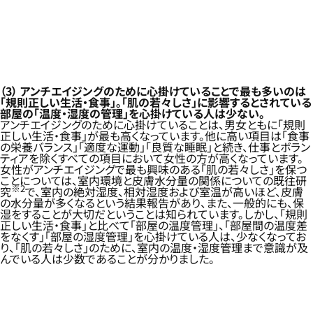
（3）
アンチエイジングのために心掛けていることで最も多いのは
「規則正しい生活・食事」。「肌の若々しさ」に影響するとされている
部屋の「温度・湿度の管理」を心掛けている人は少ない。
アンチエイジングのために心掛けていることは、男女ともに「規則
正しい生活・食事」が最も高くなっています。他に高い項目は「食事
の栄養バランス」「適度な運動」「良質な睡眠」と続き、仕事とボラン
ティアを除くすべての項目において女性の方が高くなっています。
女性がアンチエイジングで最も興味のある「肌の若々しさ」を保つ
ことについては、室内環境と皮膚水分量の関係についての既往研
※2
究
で、室内の絶対湿度、相対湿度および室温が高いほど、皮膚
の水分量が多くなるという結果報告があり、また、一般的にも、保
湿をすることが大切だということは知られています。しかし、「規則
正しい生活・食事」と比べて「部屋の温度管理」、「部屋間の温度差
をなくす」「部屋の湿度管理」を心掛けている人は、少なくなってお
り、「肌の若々しさ」のために、室内の温度・湿度管理まで意識が及
んでいる人は少数であることが分かりました。