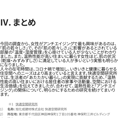
Ⅳ. まとめ
今回の調査から、女性がアンチエイジングで最も興味があるのは、
「肌の若々しさ」で、その「肌の若々しさ」に影響があるとされている
部屋の「温度・湿度管理」を心掛けている人が少ないことがわかり
ました。また、温熱性能が高い住まいに暮らす女性ほど、肌の状況
（乾燥・みずみずしさ）に満足している人が多いという実態も明らか
になりました。
人々の在宅時間は、コロナ禍で増加し、いきいきと健康に暮らせる
住空間へのニーズはより高まっていると言えます。快適空間研究所
では、生活者の「あたたかい暮らし」の実現に貢献するため、「温熱
性能の高い住まいにおける居住者の家事や活動量、空間における
生活価値」を伝えてきましたが、合わせて、温熱性能と「アンチエイ
ジング」の関係について、明らかにするための研究を続けてまいり
ます。
快適空間研究所
1）
名称:
旭化成建材株式会社 快適空間研究所
2）
所在地:
東京都千代田区神田神保町1丁目105番地 神保町三井ビルディング