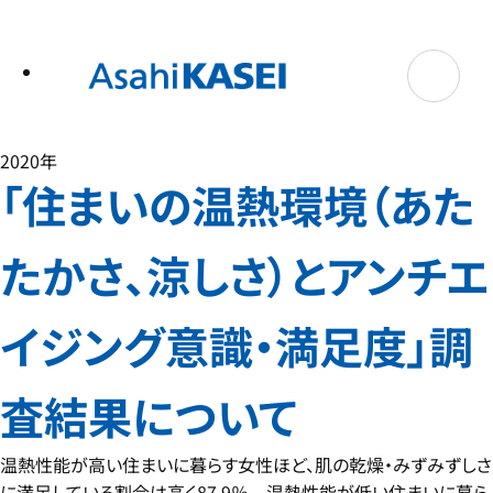
テ
ン
ツ
へ
ス
キ
ッ
プ
2020年
「住まいの温熱環境（あた
たかさ、涼しさ）とアンチエ
イジング意識・満足度」調
査結果について
温熱性能が高い住まいに暮らす女性ほど、肌の乾燥・みずみずしさ
に満足している割合は高く87.9％ 温熱性能が低い住まいに暮ら