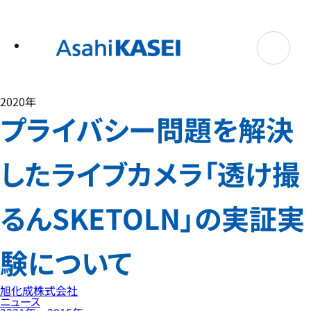
テ
ン
ツ
へ
ス
キ
ッ
プ
2020年
プライバシー問題を解決
したライブカメラ「透け撮
るんSKETOLN」の実証実
験について
旭化成株式会社
ニュース