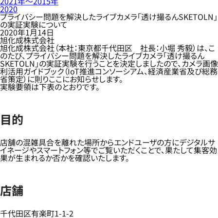
2021年〜2015年
2020
プライバシー問題を解決したライブカメラ「透け撮るんSKETOLN」
の実証実験について
2020年1月14日
旭化成株式会社
旭化成株式会社（本社：東京都千代田区 社長：小堀 秀毅）は、こ
のたび、プライバシー問題を解決したライブカメラ「透け撮るん
SKETOLN」の実証実験を行うことを決定しましたので、カメラ画像
利活用ガイドブック（IoT推進コンソーシアム、経済産業省及び総務
省策定）に則りここにお知らせします。
実験要領は下表のとおりです。
目的
店舗の混雑具合を離れた場所からエンドユーザの方にデジタルサ
イネージやスマートフォン等でご覧いただくことで、果たして集客効
果が生まれるか否かを確認いたします。
店舗
千代田区有楽町1-1-2