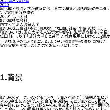
2021年〜2015年
2020
旭化成と滋賀大学が教室におけるCO2濃度と温熱環境のモニタリ
ング実証実験を開始
2020年1月16日
旭化成株式会社
国立大学法人滋賀大学
旭化成株式会社（本社：東京都千代田区、社長：小堀 秀毅 、以下
「旭化成」）は、国立大学法人滋賀大学(所在：滋賀県彦根市、学長：
位田 隆一、以下「滋賀大学」）と共同で、教育現場におけるCO
濃度
2
と温熱環境の見える化による、より良い教育環境の構築に向けた
実証実験を開始しましたのでお知らせ致します。
1.背景
旭化成のマーケティング＆イノベーション本部は「市場創造型ビジ
ネスの創出による新たな社会価値の提供」をビジョンとして掲げ、
今中計における注力分野を中心に事業化プロジェクトの早期事業
化と、各テーマの提供価値を向上させる取り組みを進めています。