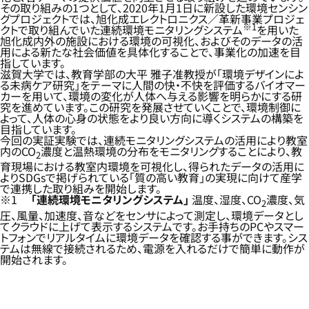
その取り組みの1つとして、2020年1月1日に新設した環境センシン
グプロジェクトでは、旭化成エレクトロニクス／革新事業プロジェ
※1
クトで取り組んでいた連続環境モニタリングシステム
を用いた
旭化成内外の施設における環境の可視化、およびそのデータの活
用による新たな社会価値を具体化することで、事業化の加速を目
指しています。
滋賀大学では、教育学部の大平 雅子准教授が「環境デザインによ
る未病ケア研究」をテーマに人間の快・不快を評価するバイオマー
カーを用いて、環境の変化が人体へ与える影響を明らかにする研
究を進めています。この研究を発展させていくことで、環境制御に
よって、人体の心身の状態をより良い方向に導くシステムの構築を
目指しています。
今回の実証実験では、連続モニタリングシステムの活用により教室
内のCO
濃度と温熱環境の分布をモニタリングすることにより、教
2
育現場における教室内環境を可視化し、得られたデータの活用に
よりSDGsで掲げられている「質の高い教育」の実現に向けて産学
で連携した取り組みを開始します。
※1
「連続環境モニタリングシステム」
温度、湿度、CO
濃度、気
2
圧、風量、加速度、音などをセンサによって測定し、環境データとし
てクラウドに上げて表示するシステムです。お手持ちのPCやスマー
トフォンでリアルタイムに環境データを確認する事ができます。シス
テムは無線で接続されるため、電源を入れるだけで簡単に動作が
開始されます。