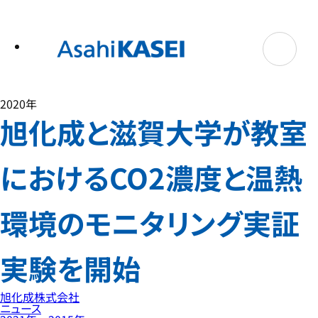
テ
ン
ツ
へ
ス
キ
ッ
プ
2020年
旭化成と滋賀大学が教室
におけるCO2濃度と温熱
環境のモニタリング実証
実験を開始
旭化成株式会社
ニュース