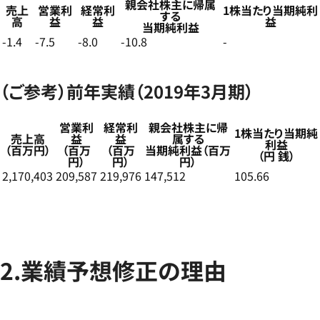
親会社株主に帰属
売上
営業利
経常利
1株当たり当期純利
する
高
益
益
益
当期純利益
-1.4
-7.5
-8.0
-10.8
-
（ご参考）前年実績（2019年3月期）
営業利
経常利
親会社株主に帰
1株当たり当期純
売上高
益
益
属する
利益
（百万円）
（百万
（百万
当期純利益（百万
（円 銭）
円）
円）
円）
2,170,403
209,587
219,976
147,512
105.66
2.業績予想修正の理由