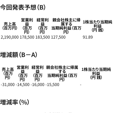
今回発表予想（B）
営業利
経常利
親会社株主に帰
1株当たり当期純
売上高
益
益
属する
利益
（百万円）
（百万
（百万
当期純利益（百万
（円 銭）
円）
円）
円）
2,190,000
178,500
183,500
127,500
91.89
増減額（B－A）
営業利
経常利
親会社株主に帰属
売上高
1株当たり当期純
益
益
する
（百万
利益
（百万
（百万
当期純利益（百万
円）
（円 銭）
円）
円）
円）
-31,000
-14,500
-16,000
-15,500
-
増減率（%）