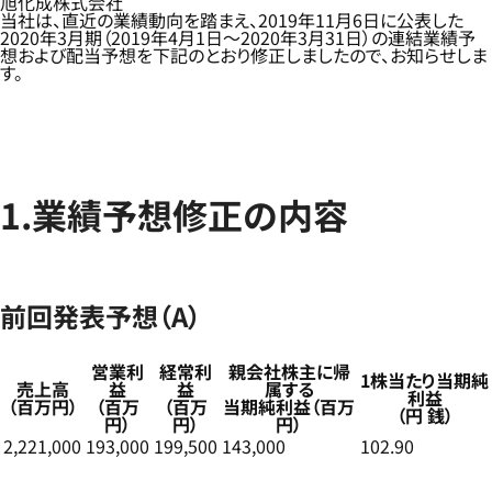
旭化成株式会社
当社は、直近の業績動向を踏まえ、2019年11月6日に公表した
2020年3月期（2019年4月1日～2020年3月31日）の連結業績予
想および配当予想を下記のとおり修正しましたので、お知らせしま
す。
1.業績予想修正の内容
前回発表予想（A）
営業利
経常利
親会社株主に帰
1株当たり当期純
売上高
益
益
属する
利益
（百万円）
（百万
（百万
当期純利益（百万
（円 銭）
円）
円）
円）
2,221,000
193,000
199,500
143,000
102.90