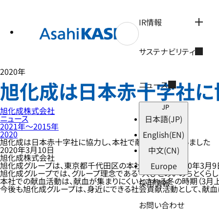
テ
ン
ツ
IR情報
へ
ス
キ
サステナビリティ
ッ
プ
2020年
旭化成は日本赤十字社に
ニュース
JP
旭化成株式会社
ニュース
日本語
(JP)
2021年〜2015年
2020
English
(EN)
旭化成は日本赤十字社に協力し、本社で献血活動を行いました
2020年3月10日
中文
(CN)
旭化成株式会社
旭化成グループは、東京都千代田区の本社において、2020年3月
Europe
旭化成グループでは、グループ理念である“人びとのいのちとくら
本社での献血活動は、献血が集まりにくいとされる冬の時期（3月上
採用情報
今後も旭化成グループは、身近にできる社会貢献活動として、献血
お問い合わせ