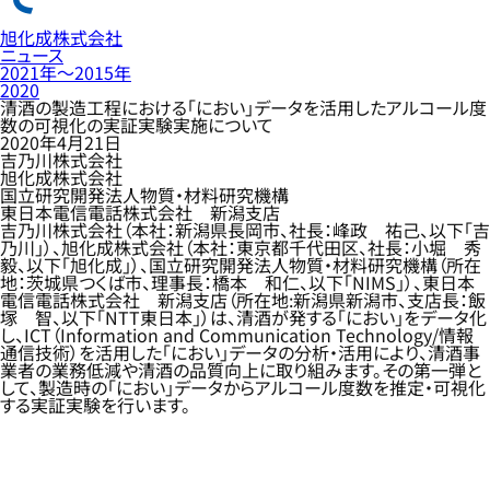
旭化成株式会社
ニュース
2021年〜2015年
2020
清酒の製造工程における「におい」データを活用したアルコール度
数の可視化の実証実験実施について
2020年4月21日
吉乃川株式会社
旭化成株式会社
国立研究開発法人物質・材料研究機構
東日本電信電話株式会社 新潟支店
吉乃川株式会社（本社：新潟県長岡市、社長：峰政 祐己、以下「吉
乃川」）、旭化成株式会社（本社：東京都千代田区、社長：小堀 秀
毅、以下「旭化成」）、国立研究開発法人物質・材料研究機構（所在
地：茨城県つくば市、理事長：橋本 和仁、以下「NIMS」）、東日本
電信電話株式会社 新潟支店（所在地:新潟県新潟市、支店長：飯
塚 智、以下「NTT東日本」）は、清酒が発する「におい」をデータ化
し、ICT（Information and Communication Technology/情報
通信技術）を活用した「におい」データの分析・活用により、清酒事
業者の業務低減や清酒の品質向上に取り組みます。その第一弾と
して、製造時の「におい」データからアルコール度数を推定・可視化
する実証実験を行います。