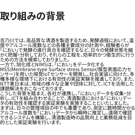
取り組みの背景
吉乃川では、高品質な清酒を製造するため、発酵過程において、温
度やアルコール度数などの各種主要成分の計測や、経験者らが
「におい」で発酵の進行具合を確認するなど、日々の発酵状態を細
かく把握・分析しており、それらの工程を、効率的かつ衛生的に行う
ための方法を模索しておりました。
一方で、旭化成とNIMSは、「におい」をデータ化する
MSS(Membrane-type Surface stress Sensor/膜型表面応力セ
ンサー)を用いた嗅覚IoTセンサーを開発し、社会実装に向けた、多
種多様な環境下における有効性の実証実験を推進しており、また、
NTT東日本は、地域の様々な企業や団体に対して、ICTを活用した
課題解決をおこなっております。
こうした背景を踏まえ、各社が連携し、「におい」データを収集・分
析し、ICTを組み合わせることで、清酒製造における「におい」デー
タの有効性を確認する実証実験を実施することといたしました。
まずは、日々の管理項目の中でも重要であり、測定に数時間かかる
アルコール度数を「におい」データから瞬時に推定し、遠隔で確認
できるシステムを構築し、清酒製造時の品質向上と業務低減を目
的とした実証実験を行います。