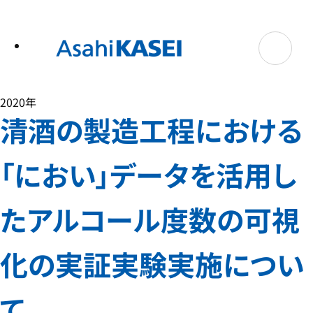
テ
ン
ツ
へ
ス
キ
ッ
プ
2020年
清酒の製造工程における
「におい」データを活用し
たアルコール度数の可視
化の実証実験実施につい
て