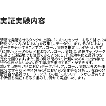
実証実験内容
清酒を発酵させるタンクの上部に「におい」センサーを取り付け、24
時間タンク内の「におい」を収集し、データ化します。その「におい」
データを分析することでアルコール度数を推定し、可視化します。
「におい」データの状況およびアルコール度数は、通信ネットワーク
を通じて遠隔地でも確認できるようにし、作業効率化と品質の安
定化を図ります。また、蓋の開け閉めや、計測のための抽出作業を
行う必要がないため、衛生環境を維持することができます。
加えて、取得した「におい」データから、アルコール度数以外の各種
成分の含有状況や発酵時の「におい」の変化等を分析し、清酒の発
酵具合や品質のモニタリング、その他「におい」データから提供でき
る価値を検証する取り組みも、併せて実施いたします。