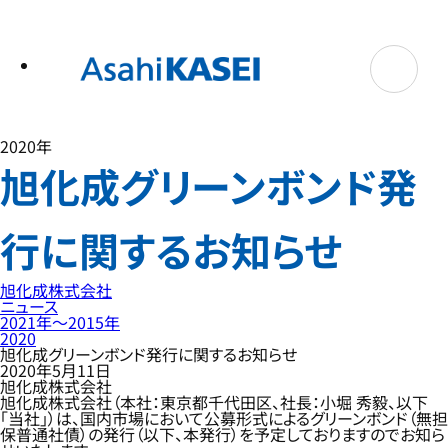
テ
ン
ツ
へ
ス
キ
ッ
プ
2020年
旭化成グリーンボンド発
行に関するお知らせ
旭化成株式会社
ニュース
2021年〜2015年
2020
旭化成グリーンボンド発行に関するお知らせ
2020年5月11日
旭化成株式会社
旭化成株式会社（本社：東京都千代田区、社長：小堀 秀毅、以下
「当社」）は、国内市場において公募形式によるグリーンボンド（無担
保普通社債）の発行（以下、本発行）を予定しておりますのでお知ら