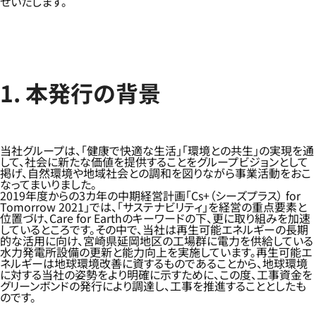
せいたします。
1. 本発行の背景
当社グループは、「健康で快適な生活」「環境との共生」の実現を通
して、社会に新たな価値を提供することをグループビジョンとして
掲げ、自然環境や地域社会との調和を図りながら事業活動をおこ
なってまいりました。
2019年度からの3カ年の中期経営計画「Cs+（シーズプラス） for
Tomorrow 2021」では、「サステナビリティ」を経営の重点要素と
位置づけ、Care for Earthのキーワードの下、更に取り組みを加速
しているところです。その中で、当社は再生可能エネルギーの長期
的な活用に向け、宮崎県延岡地区の工場群に電力を供給している
水力発電所設備の更新と能力向上を実施しています。再生可能エ
ネルギーは地球環境改善に資するものであることから、地球環境
に対する当社の姿勢をより明確に示すために、この度、工事資金を
グリーンボンドの発行により調達し、工事を推進することとしたも
のです。