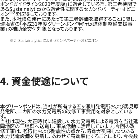
ボンドガイドライン2020年度版」に適合している旨、第三者機関で
あるSustainalyticsから適合性に関するセカンドパーティ・オピニ
※2
オン
を取得しております。
また、本社債の発行にあたって第三者評価を取得することに関し、
環境省の「平成31年度グリーンボンド発行促進体制整備支援事
業」の補助金交付対象となっております。
Sustainalyticsによるセカンドパーティ・オピニオン
4. 資金使途について
本グリーンボンドは、当社が所有する五ヶ瀬川発電所および馬見原
発電所、二カ所の水力発電所の改修工事費用を対象としていま
す。
当社は現在、大正時代に建設した水力発電所による電気を当社延
岡地区の工場群へ送電し、事業活動に活用しています。今回の改
修工事は、老朽化および耐震性の点から、寿命が到来しつつある
水力発電設備を更新し、あわせて高効率化することにより、今後数