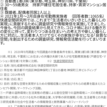
① 首都圏１都3県（東京都、埼玉県、神奈川県、千葉県）
② 30～59歳男女 持家戸建住宅居住者、持家・賃貸マンション居
住者
③ 既婚者、配偶者同居2人以上
④ 2021年1月～2月自身在宅勤務実施者 （回答者数：1065名）
快適空間研究所では、これまで「生活者のいきいきとした暮らしの
実現」に貢献するために調査研究や情報発信を実施してきました。
今後も、今回の調査結果から見えてきた、コロナ禍における働き方
の変化に伴って、変わりつつある住まいへの考え方や新しい暮らし
方に対応し、生活者本人だけでなくその家族が幸せになる「良質な
空間」を創出するための調査研究、情報発信活動を行ってまいりま
す。
2020年9月調査と今回調査の対象者条件を揃え、関東1都3県（東京都、神奈
川県、埼玉県、千葉県）にお住まいの共働き夫婦で本人が在宅勤務実施者（戸建住宅・マ
ンション居住者）を対象に比較。
快適空間研究所
1） 名称：旭化成建材株式会社 快適空間研究所
2） 所在地：東京都千代田区神田神保町1丁目105番地 神保町三井ビルディング
3） 設立：2014年4月
4） 所長：白石 真二
5） 目的：良質な空間を実現するための情報収集と分析及びそれらの結果を踏まえたコ
ンセプト開発、マーケティング活動。
①一戸建の温熱環境と生活実態の把握による居住空間での温熱環境ニーズの発掘②活
動方針に共感いただける社外の関連企業、大学等の研究機関、行政、生活者等との共創
③研究成果の社会や生活者への情報発信と断熱事業へのフィードバック
「“共働き夫婦 在宅勤務経験者”の住まいと暮らしの意識・実態」調査結果に