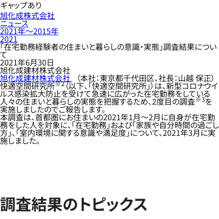
ギャップあり
旭化成株式会社
ニュース
2021年〜2015年
2021
「在宅勤務経験者の住まいと暮らしの意識・実態」調査結果につい
て
2021年6月30日
旭化成建材株式会社
旭化成建材株式会社
（本社：東京都千代田区、社長：山越 保正）
※2
快適空間研究所
（以下、「快適空間研究所」）は、新型コロナウイ
ルス感染拡大防止を受けて急速に広がった在宅勤務をしている
※3
人々の住まいと暮らしの実態を把握するため、2度目の調査
を
実施しましたのでご報告します。
本調査は、首都圏にお住まいの2021年1月～2月に自身が在宅勤
務をした人を対象に、「在宅勤務」および「家族や自分時間の過ごし
方」、「室内環境に関する意識や満足度」について、2021年3月に実
施しました。
調査結果のトピックス