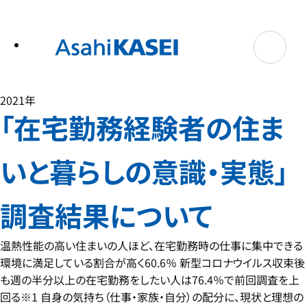
テ
ン
ツ
へ
ス
キ
ッ
プ
2021年
「在宅勤務経験者の住ま
いと暮らしの意識・実態」
調査結果について
温熱性能の高い住まいの人ほど、在宅勤務時の仕事に集中できる
環境に満足している割合が高く60.6％ 新型コロナウイルス収束後
も週の半分以上の在宅勤務をしたい人は76.4％で前回調査を上
回る※1 自身の気持ち（仕事・家族・自分）の配分に、現状と理想の