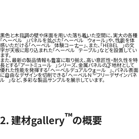
黒色と木目調の壁や床面を用いた落ち着いた空間に、実大の各種
™
™
「へーベル
」パネルを並べた「ヘーベル
ウォール」や、性能を体
™
™
感いただける「ヘーベル
体験コーナー」、また、「HEBEL
」の文
™
字が天板に彫り込まれた「へーベル
テーブル」などを設置してい
ます。
また、最新の製品情報も豊富に取り揃え、高い意匠性・耐久性を特
™
長とする「アートミュール
」シリーズ、金属パネルの下地材として
™
優れた性能を発揮する「ヘーベルデュアルウォール
」、パネル表面
©
に自由なデザインを切削できる「ヘーベルＮ
フリーデザインパネ
™
ル
」など、多彩な製品サンプルを展示しています。
™
2. 建材gallery
の概要