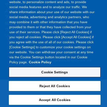
website, to personalize content and ads, to provide
サイトマップ
social media features and to analyze our traffic. We
よくあるご質問
share information about your use of our website with our
プライバシーポリシー
social media, advertising and analytics partners, who
may combine it with other information that you have
情報セキュリティポリシー
provided to them or that they have collected from your
クッキーポリシー
use of their services. Please click [Reject All Cookies] if
ソーシャルメディアポリシー
you reject all cookies. Please click [Accept All Cookies] if
you agree with the use of all of our cookies. Please click
[Cookie Settings] to customize your cookie settings on
our website. You can withdraw your consent at any time
via the Cookie Settings button located in our Cookie
©
Copyright
Asahi Kasei Corporation. All rights reserved
Policy page.
Cookie Policy
Cookie Settings
Reject All Cookies
Accept All Cookies