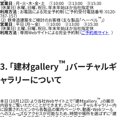
営業日
: 月・火・木・金・土 ①10:00 ②13:00 ③15:30
（休業日）水曜、日曜、祝日、年末年始ほか当社指定休
利用方法
: お電話による完全予約制（ご予約受付電話番号：0120-
787-157）
™
（2） 鉄骨造建築をご検討のお客様（主な製品「ヘーベル
」）
営業日
: 平日（月～金） ①10:00 ②13:00 ③15:30
（休業日）土曜、日曜、祝日、年末年始ほか当社指定休
利用方法
: 専用Webサイトによる完全予約制（
ご予約用サイト
）
™
3. 「建材gallery
」バーチャルギ
ャラリーについて
™
本日（10月12日）より当社Webサイト上で「建材gallery
」の展示
内容をご覧いただくことができます。さらにバーチャルギャラリー内
に設置されたピンから各製品の案内ページや、動画・Webツール
へのスムーズなアクセスが可能なため、時間や場所を選ばずに「建
™