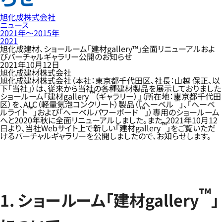
旭化成株式会社
ニュース
2021年〜2015年
2021
旭化成建材、ショールーム「建材gallery™」全面リニューアルおよ
びバーチャルギャラリー公開のお知らせ
2021年10月12日
旭化成建材株式会社
旭化成建材株式会社（本社：東京都千代田区、社長：山越 保正、以
下「当社」）は、従来から当社の各種建材製品を展示しておりました
™
ショールーム「建材gallery
（ギャラリー）」（所在地：東京都千代田
™
区）を、ALC（軽量気泡コンクリート）製品（「へーベル
」、「へーベ
™
™
ルライト
」および「へーベルパワーボード
」）専用のショールーム
へと2020年秋に全面リニューアルしました。また、2021年10月12
™
日より、当社Webサイト上で新しい「建材gallery
」をご覧いただ
けるバーチャルギャラリーを公開しましたので、お知らせします。
™
1. ショールーム「建材gallery
」