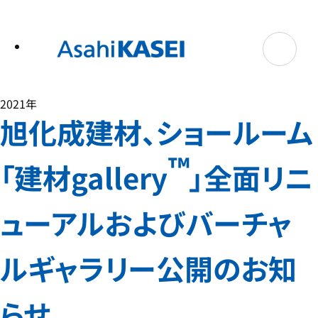
テ
ン
ツ
へ
ス
キ
ッ
プ
2021年
旭化成建材、ショールーム
™
「建材gallery
」全面リニ
ューアルおよびバーチャ
ルギャラリー公開のお知
らせ