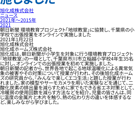
旭化成株式会社
ニュース
2021年〜2015年
2021
朝日新聞 環境教育プロジェクト「地球教室」に協賛し、千葉県の小
学校で出張授業をオンラインで実施しました
2021年1月22日
旭化成株式会社
旭化成ホームズ株式会社
旭化成は、朝日新聞が小学生を対象に行う環境教育プロジェクト
『地球教室』の一環として、千葉県市川市立稲越小学校4年生35名
に対し、オンラインでの出張授業を初めて実施しました。
朝日新聞の記者から、世界各地で起こる地球温暖化による異常気
象の被害やその対策について授業が行われ、その後旭化成ホーム
ズの研究員から、『みんなで楽しくエコ生活』と題した授業が行わ
れました。家の模型やサーモカメラを用いた実験などを通じて、二
酸化炭素の排出量を減らすために家でもできる省エネ対策として、
冷暖房の使用回数を減らす方法などを紹介。児童の皆さんは、同
じ温度の金属片と木片を触り、熱の伝わり方の違いを体感するな
ど、楽しみながら学びました。