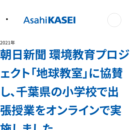
テ
ン
ツ
へ
ス
キ
ッ
プ
2021年
朝日新聞 環境教育プロジ
ェクト「地球教室」に協賛
し、千葉県の小学校で出
張授業をオンラインで実
施しました