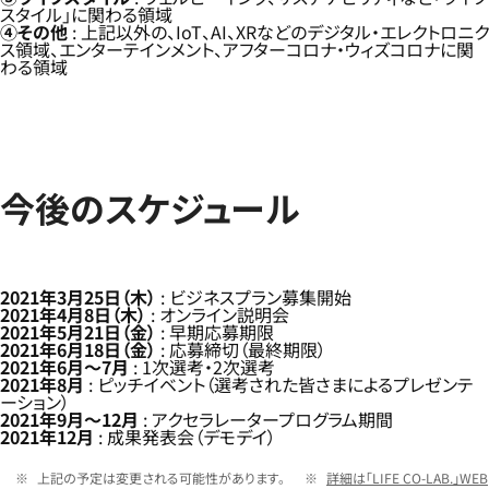
スタイル」に関わる領域
④その他
: 上記以外の、IoT、AI、XRなどのデジタル・エレクトロニク
ス領域、エンターテインメント、アフターコロナ・ウィズコロナに関
わる領域
今後のスケジュール
2021年3月25日（木）
: ビジネスプラン募集開始
2021年4月8日（木）
: オンライン説明会
2021年5月21日（金）
: 早期応募期限
2021年6月18日（金）
: 応募締切（最終期限）
2021年6月〜7月
: 1次選考・2次選考
2021年8月
: ピッチイベント（選考された皆さまによるプレゼンテ
ーション）
2021年9月〜12月
: アクセラレータープログラム期間
2021年12月
: 成果発表会（デモデイ）
上記の予定は変更される可能性があります。
詳細は「LIFE CO-LAB.」WEB