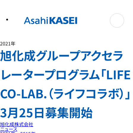
テ
ン
ツ
へ
ス
キ
ッ
プ
2021年
旭化成グループアクセラ
レータープログラム「LIFE
CO-LAB.（ライフコラボ）」
3月25日募集開始
旭化成株式会社
ニュース