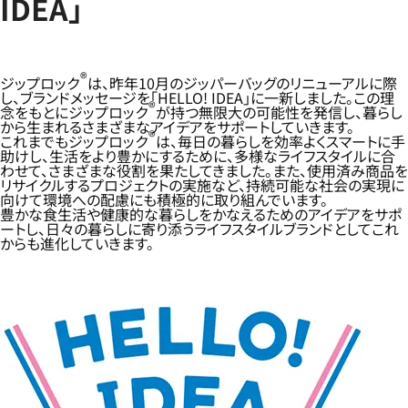
IDEA」
®
ジップロック
は、昨年10月のジッパーバッグのリニューアルに際
し、ブランドメッセージを「HELLO! IDEA」に一新しました。この理
®
念をもとにジップロック
が持つ無限大の可能性を発信し、暮らし
から生まれるさまざまなアイデアをサポートしていきます。
®
これまでもジップロック
は、毎日の暮らしを効率よくスマートに手
助けし、生活をより豊かにするために、多様なライフスタイルに合
わせて、さまざまな役割を果たしてきました。また、使用済み商品を
リサイクルするプロジェクトの実施など、持続可能な社会の実現に
向けて環境への配慮にも積極的に取り組んでいます。
豊かな食生活や健康的な暮らしをかなえるためのアイデアをサポ
ートし、日々の暮らしに寄り添うライフスタイルブランドとしてこれ
からも進化していきます。