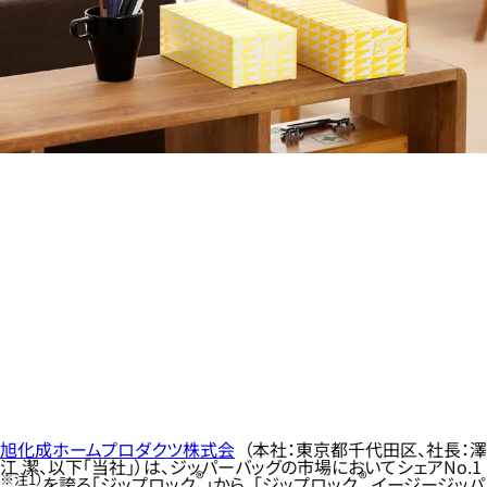
旭化成ホームプロダクツ株式会
（本社：東京都千代田区、社長：澤
江 潔、以下「当社」）は、ジッパーバッグの市場においてシェアNo.1
®
®
※注1）
を誇る「ジップロック
」から、「ジップロック
イージージッパ