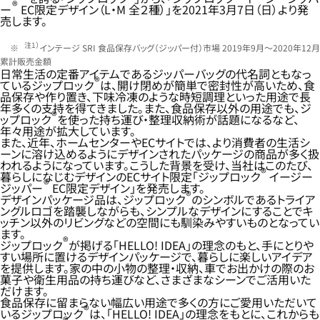
®
ー
EC限定デザイン（L・M 全２種）」を2021年3月7日（日）より発
売します。
注1）
インテージ SRI 食品保存バッグ（ジッパー付）市場 2019年9月～2020年12月
累計販売金額
日常生活の定番アイテムであるジッパーバッグの代名詞ともなっ
®
ているジップロック
は、開け閉めが簡単で密封性が高いため、食
品保存や作り置き、下味冷凍のような時短調理といった用途で長
年多くの支持を得てきました。また、食品保存以外の用途でも、ジ
®
ップロック
を使った持ち運び・整理収納術が話題になるなど、
年々用途が拡大しています。
また、近年、ホームセンターやECサイトでは、より消費者の生活シ
ーンに溶け込めるようにデザインされたパッケージの商品が多く扱
われるようになっています。こうした背景を受け、当社はこのたび、
®
暮らしになじむデザインのECサイト限定「ジップロック
イージー
®
ジッパー
EC限定デザイン」を発売します。
®
デザインパッケージ品は、ジップロック
のシンボルであるトライア
ングルロゴを踏襲しながらも、シンプルなデザインにすることでキ
ッチン以外のリビングなどの空間にも馴染みやすいものとなってい
ます。
®
ジップロック
が掲げる「HELLO! IDEA」の理念のもと、手にとりや
すい場所に置けるデザインパッケージで、暮らしに楽しいアイデア
を提供します。家の中の小物の整理・収納、車でお出かけの際のお
菓子や衛生用品の持ち運びなど、さまざまなシーンでご活用いた
だけます。
食品保存に留まらない幅広い用途で多くの方にご愛用いただいて
®
いるジップロック
は、「HELLO! IDEA」の理念をもとに、これからも