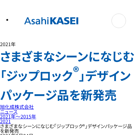
テ
ン
ツ
へ
ス
キ
ッ
プ
2021年
さまざまなシーンになじむ
®
「ジップロック
」デザイン
パッケージ品を新発売
旭化成株式会社
ニュース
2021年〜2015年
2021
さまざまなシーンになじむ「ジップロック®」デザインパッケージ品
を新発売