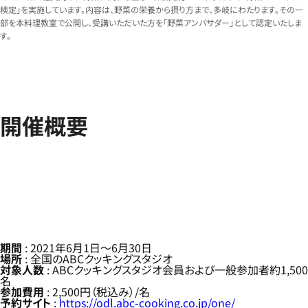
検定」を実施しています。内容は、野菜の栄養から摂り方まで、多岐にわたります。その一
部を本料理教室で公開し、受講いただいた方を「野菜アンバサダー」として認定いたしま
す。
開催概要
期間
: 2021年6月1日～6月30日
場所
: 全国のABCクッキングスタジオ
対象人数
: ABCクッキングスタジオ会員および一般参加者約1,500
名
参加費用
: 2,500円（税込み）/名
予約サイト
:
https://odl.abc-cooking.co.jp/one/