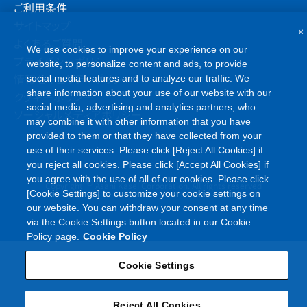
ご利用条件
サイトマップ
×
よくあるご質問
We use cookies to improve your experience on our
プライバシーポリシー
website, to personalize content and ads, to provide
情報セキュリティポリシー
social media features and to analyze our traffic. We
share information about your use of our website with our
クッキーポリシー
social media, advertising and analytics partners, who
ソーシャルメディアポリシー
may combine it with other information that you have
provided to them or that they have collected from your
use of their services. Please click [Reject All Cookies] if
you reject all cookies. Please click [Accept All Cookies] if
you agree with the use of all of our cookies. Please click
©
Copyright
Asahi Kasei Corporation. All rights reserved
[Cookie Settings] to customize your cookie settings on
our website. You can withdraw your consent at any time
via the Cookie Settings button located in our Cookie
Policy page.
Cookie Policy
Cookie Settings
Reject All Cookies