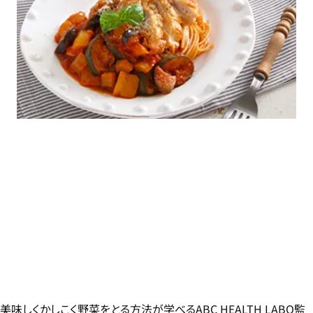
美味しくかしこく野菜をとる方法が学べるABC HEALTH LABO監