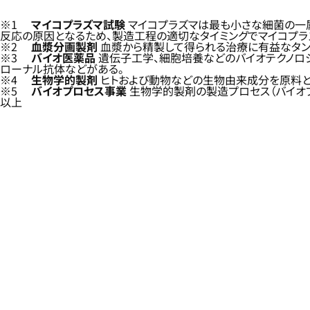
※1
マイコプラズマ試験
マイコプラズマは最も小さな細菌の一
反応の原因となるため、製造工程の適切なタイミングでマイコプラ
※2
血漿分画製剤
血漿から精製して得られる治療に有益なタン
※3
バイオ医薬品
遺伝子工学、細胞培養などのバイオテクノロジ
ローナル抗体などがある。
※4
生物学的製剤
ヒトおよび動物などの生物由来成分を原料と
※5
バイオプロセス事業
生物学的製剤の製造プロセス（バイオプ
以上