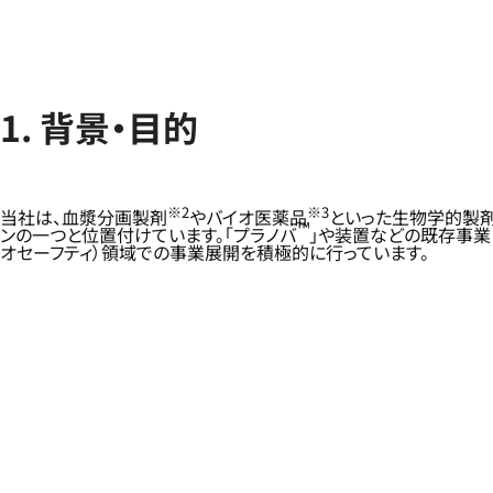
1. 背景・目的
※2
※3
当社は、血漿分画製剤
やバイオ医薬品
といった生物学的製
™
ンの一つと位置付けています。「プラノバ
」や装置などの既存事業に加
オセーフティ）領域での事業展開を積極的に行っています。