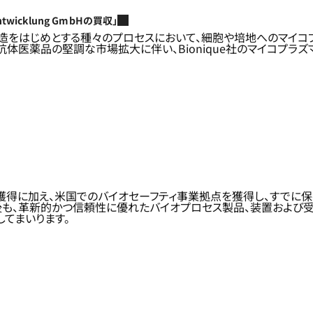
ntwicklung GmbHの買収」
の製造をはじめとする種々のプロセスにおいて、細胞や培地へのマイ
体医薬品の堅調な市場拡大に伴い、Bionique社のマイコプラ
能の獲得に加え、米国でのバイオセーフティ事業拠点を獲得し、すで
後も、革新的かつ信頼性に優れたバイオプロセス製品、装置および
てまいります。