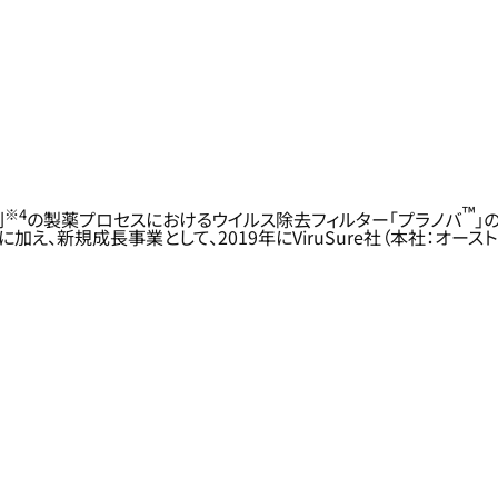
™
※4
剤
の製薬プロセスにおけるウイルス除去フィルター「プラノバ
」
え、新規成長事業として、2019年にViruSure社（本社：オーストリ