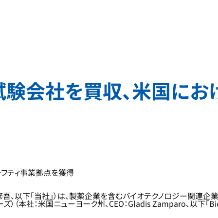
試験会社を買収、米国にお
ーフティ事業拠点を獲得
修吾、以下「当社」）は、製薬企業を含むバイオテクノロジー関連企
ボラトリーズ）（本社：米国ニューヨーク州、CEO：Gladis Zamparo、