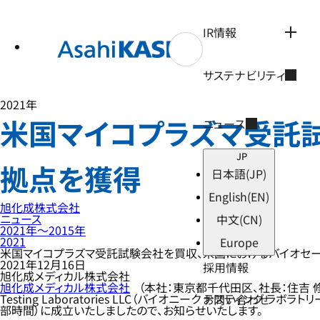
テ
ン
ツ
IR情報
へ
ス
キ
サステナビリティ
ッ
プ
2021年
米国マイコプラズマ受託
ニュース
JP
拠点を獲得
日本語
(JP)
English
(EN)
旭化成株式会社
ニュース
中文
(CN)
2021年〜2015年
2021
Europe
米国マイコプラズマ受託試験会社を買収、米国におけるバイオセ
2021年12月16日
採用情報
旭化成メディカル株式会社
旭化成メディカル株式会社
（本社：東京都千代田区、社長：住吉 
Testing Laboratories LLC（バイオニーク テスティング ラ
お問い合わせ
部時間）に成立いたしましたので、お知らせいたします。