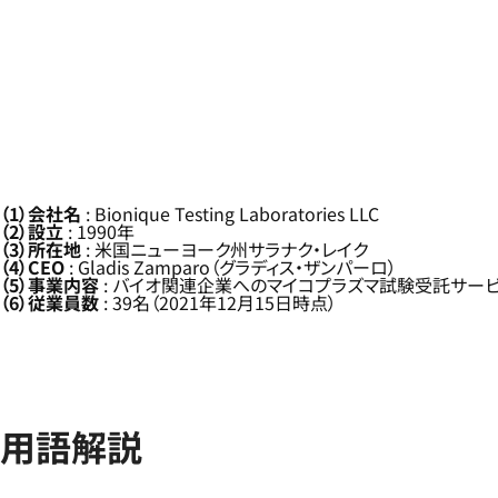
（1）会社名
: Bionique Testing Laboratories LLC
（2）設立
: 1990年
（3）所在地
: 米国ニューヨーク州サラナク・レイク
（4）CEO
: Gladis Zamparo（グラディス・ザンパーロ）
（5）事業内容
: バイオ関連企業へのマイコプラズマ試験受託サー
（6）従業員数
: 39名（2021年12月15日時点）
用語解説