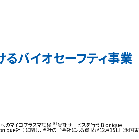
けるバイオセーフティ事業
※1
業へのマイコプラズマ試験
受託サービスを行う Bionique
以下「Bionique社」）に関し、当社の子会社による買収が12月15日 （米国東