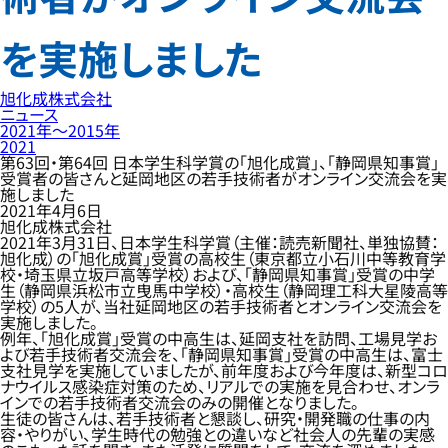
を実施しました
旭化成株式会社
ニュース
2021年〜2015年
2021
第63回・第64回 日本学生科学賞の「旭化成賞」、「静岡県知事賞」
受賞者の皆さんと延岡地区の若手技術者がオンライン交流会を実
施しました
2021年4月6日
旭化成株式会社
2021年3月31日、日本学生科学賞（主催：読売新聞社、単独協賛：
旭化成）の「旭化成賞」受賞の高校生（東京都立小石川中等教育学
校・埼玉県立坂戸高等学校）および、「静岡県知事賞」受賞の中学
生（静岡県浜松市立曳馬中学校）・高校生（静岡理工科大星陵高等
学校）の5人が、当社延岡地区の若手技術者とオンライン交流会を
実施しました。
例年、「旭化成賞」受賞の中高生は、延岡支社を訪問、工場見学お
よび若手技術者交流会を、「静岡県知事賞」受賞の中高生は、富士
支社見学を実施していましたが、前年度および今年度は、新型コロ
ナウイルス感染症対策のため、リアルでの実施を見合わせ、オンラ
インでの若手技術者交流会のみの開催となりました。
生徒の皆さんは、若手技術者と懇談し、研究・開発職の仕事の内
容・やりがい、学生時代の勉強との違いなど社会人の先輩の実感