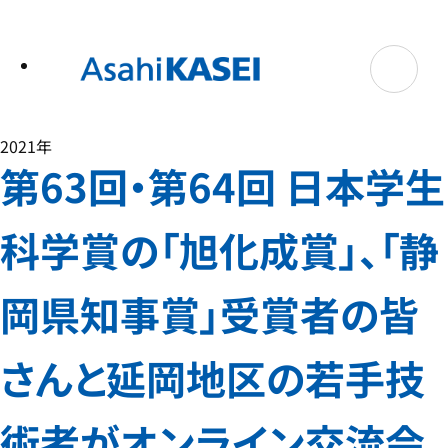
テ
ン
ツ
へ
ス
キ
ッ
プ
2021年
第63回・第64回 日本学生
科学賞の「旭化成賞」、「静
岡県知事賞」受賞者の皆
さんと延岡地区の若手技
術者がオンライン交流会