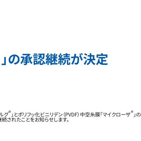
）」の承認継続が決定
®
®
ルグ
」とポリフッ化ビニリデン（PVDF）中空糸膜「マイクローザ
」の
に承認継続されたことをお知らせします。