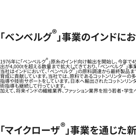
®
「ベンベルグ
」事業のインドに
®
1976年に「ベンベルグ
」原糸のインド向け輸出を開始し、今年で4
®
出が4,000tを超える数量まで拡大してきており、「ベンベルグ
」事
®
当社はインドにおいて、「ベンベルグ
」の原料調達から最終製品ま
育成に貢献しています。当社では、原料であるコットンリンターの
指導や技術サポートをしています。日本へ輸出されたコットンリンタ
術指導も継続して行っています。
加えて、将来インドの繊維業界、ファッション業界を担う若者・学
®
「マイクローザ
」事業を通じた