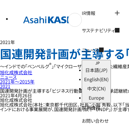
テ
ン
ツ
IR情報
へ
ス
キ
サステナビリティ
ッ
プ
2021年
国連開発計画が主導する「
ニュース
JP
®
®
～インドでの「ベンベルグ
」「マイクローザ
」事業を通じた繊維産
日本語
(JP)
旭化成株式会社
ニュース
English
(EN)
2021年〜2015年
2021
中文
(CN)
国連開発計画が主導する「ビジネス行動要請（BCtA）」の承認継
2021年4月26日
Europe
旭化成株式会社
旭化成株式会社(本社：東京都千代田区、社長：小堀 秀毅、以下「当社
採用情報
インドにおける事業展開が、国連開発計画（以下「UNDP」）が主導する「ビジ
お問い合わせ