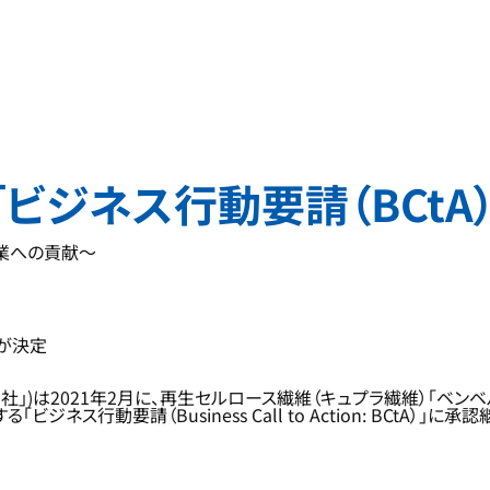
ビジネス行動要請（BCtA
業への貢献～
続が決定
」)は2021年2月に、再生セルロース繊維（キュプラ繊維）「ベンベ
ネス行動要請（Business Call to Action: BCtA）」