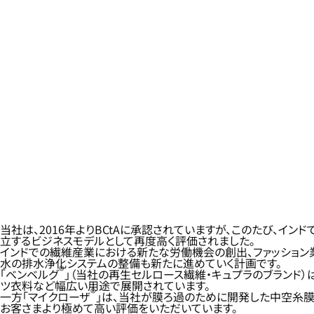
当社は、2016年よりBCtAに承認されていますが、このたび
立するビジネスモデルとして再度高く評価されました。
インドでの繊維産業における新たな労働機会の創出、ファッショ
水の排水浄化システムの整備も新たに進めていく計画です。
®
「ベンベルグ
」（当社の再生セルロース繊維・キュプラのブランド）
ツ衣料など幅広い用途で展開されています。
®
一方「マイクローザ
」は、当社が膜ろ過のために開発した中空糸膜
お客さまより極めて高い評価をいただいています。