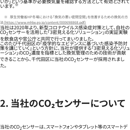
いか」という基準が必要換気量を確認する方法として有効とされて
※
います。
厚生労働省HP冬場における「換気の悪い密閉空間」を改善するための換気の方
法
（https://www.mhlw.go.jp/content/000698868.pdf）
当社は2020年より、新型コロナウイルス感染症対策として、自社の
CO
センサーを活用した「3密見える化ソリューション」の実証実験
2
を飲食店や官公庁と共同で行ってまいりました。
このたび千代田区の「疫学的なエビデンスに基づいた感染予防対
策を講じていく」という方針に、当社が提供する「3密見える化ソリュ
ーション」のCO
濃度を指標とした換気管理のための技術が貢献
2
できることから、千代田区に当社のCO
センサーが採用されまし
2
た。
2. 当社のCO₂センサーについて
当社のCO
センサーは、スマートフォンやタブレット等のスマートデ
2