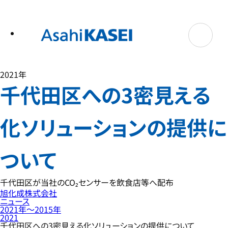
テ
ン
ツ
へ
ス
キ
ッ
プ
2021年
千代田区への3密見える
化ソリューションの提供に
ついて
千代田区が当社のCO₂センサーを飲食店等へ配布
旭化成株式会社
ニュース
2021年〜2015年
2021
千代田区への3密見える化ソリューションの提供について