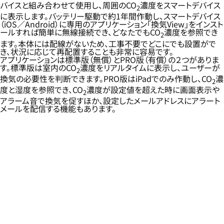
バイスと組み合わせて使用し、周囲のCO
濃度をスマートデバイス
2
に表示します。バッテリー駆動で約1年間作動し、スマートデバイス
（iOS／Android）に専用のアプリケーション「換気View」をインスト
ールすれば簡単に無線接続でき、どなたでもCO
濃度を参照でき
2
ます。本体には配線がないため、工事不要でどこにでも設置がで
き、状況に応じて再配置することも非常に容易です。
アプリケーションは標準版（無償）とPRO版（有償）の２つがありま
す。標準版は室内のCO
濃度をリアルタイムに表示し、ユーザーが
2
換気の必要性を判断できます。PRO版はiPadでのみ作動し、CO
濃
2
度と湿度を参照でき、CO
濃度が設定値を超えた時に画面表示や
2
アラーム音で換気を促すほか、設定したメールアドレスにアラート
メールを配信する機能もあります。