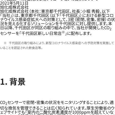
2021年5月11日
旭化成株式会社
旭化成株式会社（本社：東京都千代田区、社長：小堀 秀毅、以下
「当社」）は、東京都千代田区（以下「千代田区」）における新型コロ
ナウイルス感染症拡大への対策として、3密（密閉、密集、密接）の状
況を見える化するソリューションを千代田区に対し提供します。本
日以降、千代田区が同区の取り組みの中で、当社が開発したCO
2
※
センサーを「千代田区新しい日常店
」に配布します。
千代田区の取り組みにより、新型コロナウイルス感染症への予防対策を実施して
いることを認証された飲食店等。
1. 背景
CO
センサーで密閉・密集の状況をモニタリングすることにより、適
2
切な換気を管理できることは広く知られています。厚生労働省のウ
ェブサイトでも「室内の二酸化炭素濃度が1000ppmを超えていな