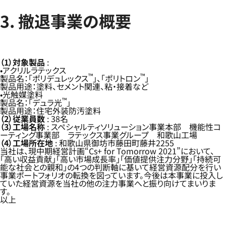
3. 撤退事業の概要
（1）対象製品
:
アクリルラテックス
™
™
製品名：「ポリデュレックス
」、「ポリトロン
」
製品用途：塗料、セメント関連、粘・接着など
光触媒塗料
™
製品名：「デュラ光
」
製品用途：住宅外装防汚塗料
（2）従業員数
: 38名
（3）工場名称
: スペシャルティソリューション事業本部 機能性コ
ーティング事業部 ラテックス事業グループ 和歌山工場
（4）工場所在地
: 和歌山県御坊市藤田町藤井2255
当社は、現中期経営計画“Cs+ for Tomorrow 2021”において、
「高い収益貢献」「高い市場成長率」「価値提供注力分野」「持続可
能な社会との親和」の4つの判断軸に基いて経営資源配分を行い
事業ポートフォリオの転換を図っています。今後は本事業に投入し
ていた経営資源を当社の他の注力事業へと振り向けてまいりま
す。
以上