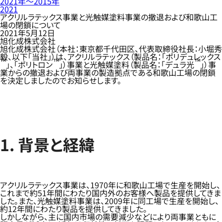
2021年〜2015年
2021
アクリルラテックス事業と光触媒塗料事業の撤退および和歌山工
場の閉鎖について
2021年5月12日
旭化成株式会社
旭化成株式会社（本社：東京都千代田区、代表取締役社長：小堀秀
毅、以下「当社」）は、アクリルラテックス（製品名：「ポリデュレックス
™
™
™
」、「ポリトロン
」）事業と光触媒塗料（製品名：「デュラ光
」）事
業からの撤退および両事業の製造拠点である和歌山工場の閉鎖
を決定しましたのでお知らせします。
1. 背景と経緯
アクリルラテックス事業は、1970年に和歌山工場で生産を開始し、
これまで約51年間にわたり国内外のお客様へ製品を提供してきま
した。また、光触媒塗料事業は、2009年に同工場で生産を開始し、
約12年間にわたり製品を提供してきました。
しかしながら、主に国内市場の需要減少などにより両事業ともに