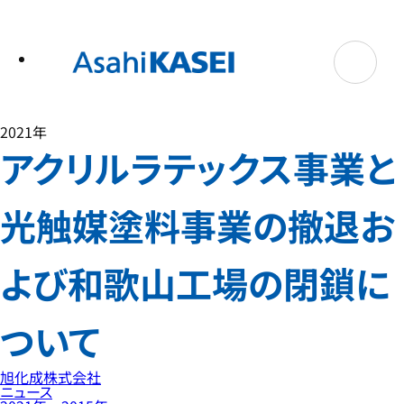
テ
ン
ツ
へ
ス
キ
ッ
プ
2021年
アクリルラテックス事業と
光触媒塗料事業の撤退お
よび和歌山工場の閉鎖に
ついて
旭化成株式会社
ニュース