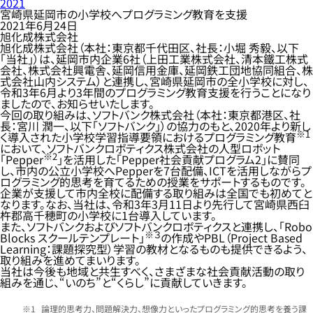
2021
宮崎県延岡市の小学校へプログラミング教育を支援
2021年6月24日
旭化成株式会社
旭化成株式会社（本社：東京都千代田区、社長：小堀 秀毅、以下
「当社」）は、延岡市内企業6社（上田工業株式会社、清本鐵工株式
会社、株式会社興電舎、延岡信用金庫、延岡鉄工団地協同組合、株
式会社山内システム）と連携し、宮崎県延岡市の全小学校に対し、
令和3年6月より3年間のプログラミング教育支援を行うことになり
ましたので、お知らせいたします。
今回の取り組みは、ソフトバンク株式会社（本社：東京都港区、社
長：宮川 潤一、以下「ソフトバンク」）の協力のもと、2020年より新し
※1
く導入された小学校学習指導要領におけるプログラミング教育
において、ソフトバンクロボティクス株式会社の人型ロボット
※2
「Pepper
」を活用した「Pepper社会貢献プログラム2」に賛同
し、市内の公立小学校へPepperを7台配備、ICTを活用しながらプ
ログラミング的思考を育てるための授業をサポートするものです。
企業が支援して市内全校に配備する取り組みは全国でも初めてと
なります。なお、当社は、令和3年3月11日より先行して宮崎県西臼
杵郡高千穂町の小学校に1台導入しています。
また、ソフトバンクおよびソフトバンクロボティクスと連携し、「Robo
※３
Blocks スクールテンプレート」
の作成やPBL（Project Based
Learning：課題探究型）学習の教材となるものも提供できるよう、
取り組みを進めてまいります。
当社は今後も地域と共生すべく、さまざまな社会貢献活動の取り
組みを通じ、“いのち”と“くらし”に貢献していきます。
論理的思考力、問題解決力、想像力といったプログラミング的思考を養う課