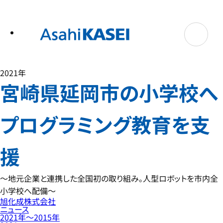
テ
ン
ツ
へ
ス
キ
ッ
プ
2021年
宮崎県延岡市の小学校へ
プログラミング教育を支
援
～地元企業と連携した全国初の取り組み。人型ロボットを市内全
小学校へ配備～
旭化成株式会社
ニュース
2021年〜2015年