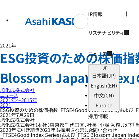
テ
ン
ツ
IR情報
へ
ス
キ
サステナビリティ
ッ
プ
2021年
ESG投資のための株価指数「FT
ニュース
JP
Blossom Japan I
日本語
(JP)
English
(EN)
旭化成株式会社
ニュース
中文
(CN)
2021年〜2015年
2021
Europe
ESG投資のための株価指数「FTSE4Good Index Series」および「
2021年7月29日
採用情報
旭化成株式会社
旭化成株式会社（本社：東京都千代田区、社長：小堀 秀毅、以下「当
2020年に引き続き2021年も採用されました。
お問い合わせ
「FTSE4Good Index Series」および「FTSE Blossom 