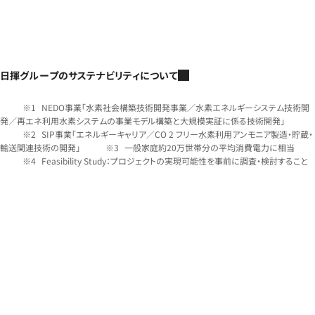
日揮グループのサステナビリティについて
NEDO事業「水素社会構築技術開発事業／水素エネルギーシステム技術開
発／再エネ利用水素システムの事業モデル構築と大規模実証に係る技術開発」
SIP事業「エネルギーキャリア／CO 2 フリー水素利用アンモニア製造・貯蔵・
輸送関連技術の開発」
一般家庭約20万世帯分の平均消費電力に相当
Feasibility Study：プロジェクトの実現可能性を事前に調査・検討すること