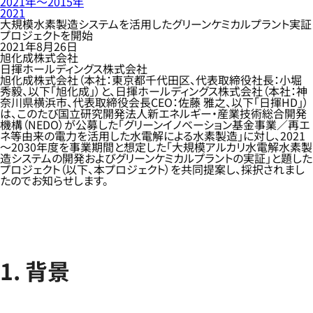
2021年〜2015年
2021
大規模水素製造システムを活用したグリーンケミカルプラント実証
プロジェクトを開始
2021年8月26日
旭化成株式会社
日揮ホールディングス株式会社
旭化成株式会社（本社：東京都千代田区、代表取締役社長：小堀
秀毅、以下「旭化成」）と、日揮ホールディングス株式会社（本社：神
奈川県横浜市、代表取締役会長CEO：佐藤 雅之、以下「日揮HD」）
は、このたび国立研究開発法人新エネルギー・産業技術総合開発
機構（NEDO）が公募した「グリーンイノベーション基金事業／再エ
ネ等由来の電力を活用した水電解による水素製造」に対し、2021
～2030年度を事業期間と想定した「大規模アルカリ水電解水素製
造システムの開発およびグリーンケミカルプラントの実証」と題した
プロジェクト（以下、本プロジェクト）を共同提案し、採択されまし
たのでお知らせします。
1. 背景