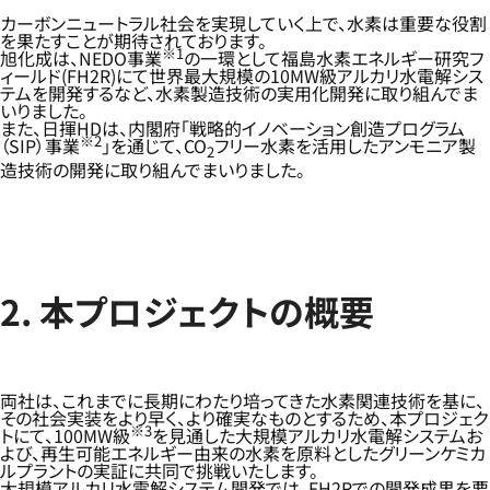
カーボンニュートラル社会を実現していく上で、水素は重要な役割
を果たすことが期待されております。
※1
旭化成は、NEDO事業
の一環として福島水素エネルギー研究フ
ィールド(FH2R)にて世界最大規模の10MW級アルカリ水電解シス
テムを開発するなど、水素製造技術の実用化開発に取り組んでま
いりました。
また、日揮HDは、内閣府「戦略的イノベーション創造プログラム
※2
（SIP）事業
」を通じて、CO
フリー水素を活用したアンモニア製
2
造技術の開発に取り組んでまいりました。
2. 本プロジェクトの概要
両社は、これまでに長期にわたり培ってきた水素関連技術を基に、
その社会実装をより早く、より確実なものとするため、本プロジェク
※3
トにて、100MW級
を見通した大規模アルカリ水電解システムお
よび、再生可能エネルギー由来の水素を原料としたグリーンケミカ
ルプラントの実証に共同で挑戦いたします。
大規模アルカリ水電解システム開発では、FH2Rでの開発成果を要