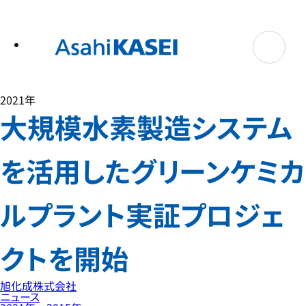
テ
ン
ツ
へ
ス
キ
ッ
プ
2021年
大規模水素製造システム
を活用したグリーンケミカ
ルプラント実証プロジェ
クトを開始
旭化成株式会社
ニュース