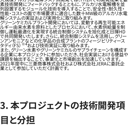
素技術開発にフィードバックするとともに、アルカリ水電解槽を並
列設置するモジュール化技術を導入することで、安全性・耐久性・
性能・コストの面で市場要求に適合した数十MW級のアルカリ水電
解システムの実証および実用化に取り組みます。
グリーンケミカルプラント開発においては、変動する再生可能エネ
ルギー由来水素を原料としたプロセスにおいて、水素供給量を制
御し運転最適化を実現する統合制御システムを旭化成と日揮HD
で共同開発いたします。さらに、統合制御システムを活用し、グリー
ンアンモニアなどの化学品の合成プラントのフィージビリティース
※4
タディ（FS）
および技術実証に取り組みます。
また、グリーン水素やグリーンケミカルのサプライチェーンを構成す
る企業に本プロジェクトに参加いただき、社会実装における便益や
課題を抽出することで、事業化と市場創出を加速していきます。
2021年度中に三菱商事株式会社および株式会社JERAに委託企
業として参加していただく計画です。
3. 本プロジェクトの技術開発項
目と分担