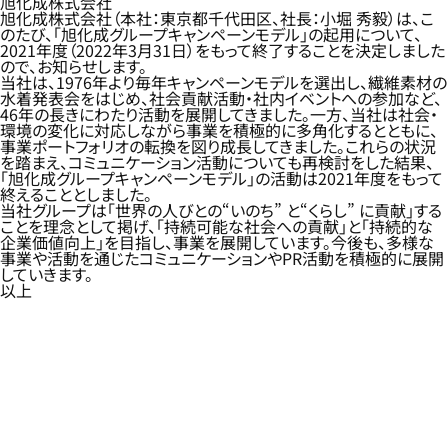
旭化成株式会社
旭化成株式会社（本社：東京都千代田区、社長：小堀 秀毅）は、こ
のたび、「旭化成グループキャンペーンモデル」の起用について、
2021年度（2022年3月31日）をもって終了することを決定しました
ので、お知らせします。
当社は、1976年より毎年キャンペーンモデルを選出し、繊維素材の
水着発表会をはじめ、社会貢献活動・社内イベントへの参加など、
46年の長きにわたり活動を展開してきました。一方、当社は社会・
環境の変化に対応しながら事業を積極的に多角化するとともに、
事業ポートフォリオの転換を図り成長してきました。これらの状況
を踏まえ、コミュニケーション活動についても再検討をした結果、
「旭化成グループキャンペーンモデル」の活動は2021年度をもって
終えることとしました。
当社グループは「世界の人びとの“いのち” と“くらし” に貢献」する
ことを理念として掲げ、「持続可能な社会への貢献」と「持続的な
企業価値向上」を目指し、事業を展開しています。今後も、多様な
事業や活動を通じたコミュニケーションやPR活動を積極的に展開
していきます。
以上