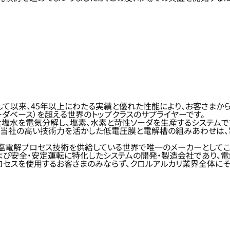
以来、45年以上にわたる実績と優れた性能により、お客さまから高い
ソーダベース）を超える世界のトップクラスのサプライヤーです。
塩水を電気分解し、塩素、水素と苛性ソーダを生産するシステムで
。当社の高い技術力を活かした低電圧膜と電解槽の組みあわせは、
塩電解プロセス技術を供給している世界で唯一のメーカーとしてこ
よび安全・安定運転に特化したシステムの開発・製造会社であり、電
ロセスを使用するお客さまのみならず、クロルアルカリ業界全体にそ