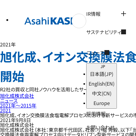
テ
ン
ツ
IR情報
へ
ス
キ
サステナビリティ
ッ
プ
2021年
旭化成、イオン交換膜法
ニュース
JP
開始
日本語
(JP)
English
(EN)
R2社の買収と同社ノウハウを活用したサービスの高度化
中文
(CN)
旭化成株式会社
ニュース
Europe
2021年〜2015年
2021
採用情報
旭化成、イオン交換膜法食塩電解プロセスにおける新サービスの
2021年9月8日
旭化成株式会社
お問い合わせ
旭化成株式会社（本社：東京都千代田区、社長：小堀 秀毅、以下「当社」）は202
交換膜法食塩電解プロセス向けデータドリブン型新サービスの開発