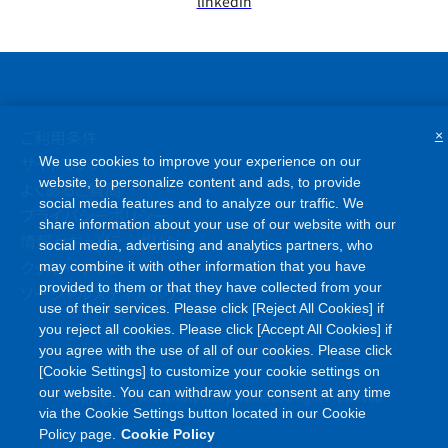
linkedin
ご利用条件
×
サイトマップ
We use cookies to improve your experience on our
website, to personalize content and ads, to provide
よくあるご質問
social media features and to analyze our traffic. We
プライバシーポリシー
share information about your use of our website with our
情報セキュリティポリシー
social media, advertising and analytics partners, who
クッキーポリシー
may combine it with other information that you have
provided to them or that they have collected from your
ソーシャルメディアポリシー
use of their services. Please click [Reject All Cookies] if
you reject all cookies. Please click [Accept All Cookies] if
you agree with the use of all of our cookies. Please click
[Cookie Settings] to customize your cookie settings on
©
our website. You can withdraw your consent at any time
Copyright
Asahi Kasei Corporation. All rights reserved
via the Cookie Settings button located in our Cookie
Policy page.
Cookie Policy