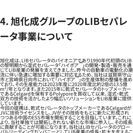
4. 旭化成グループのLIBセパレ
ータ事業について
旭化成は、LIBセパレータのパイオニアであり1990年代初頭のLIB
™
の黎明期から湿式セパレータ「ハイポア
」の開発・製造・販売を通
じてLIB産業の発展を支えてきました。昨今の自動車の電動化の潮
流に伴い急速に増加する需要に対応するため、当社は滋賀県守山
™
市と宮崎県日向市において「ハイポア
」の生産体制の整備を進め
ており、その生産能力は2023年度に2020年度比約2倍の13.5億
m²/年となります。また2015年に乾式セパレータのトップメーカー
であるCelgardを保有するPolyporeを買収して以来、湿式・乾式
双方の技術を活かしたより幅広いソリューションをLIB産業に提供
しています。
今回の提携は、乾式セパレータのトップメーカーであるCelgardが
JVに技術ライセンスをし、JVがその技術をもとに新たに形成され
つつある中国のESS市場を開拓することを目指しています。これに
より、当社単独では開拓しきれない新たな市場に参入し、その成長
に貢献することが可能になります。当社はLIBセパレータのグロー
バルリーディングカンパニーとしてLIB産業の成長・拡大を支えるこ