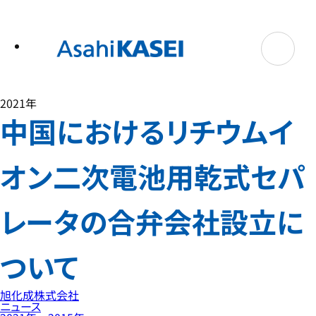
テ
ン
ツ
へ
ス
キ
ッ
プ
2021年
中国におけるリチウムイ
オン二次電池用乾式セパ
レータの合弁会社設立に
ついて
旭化成株式会社
ニュース