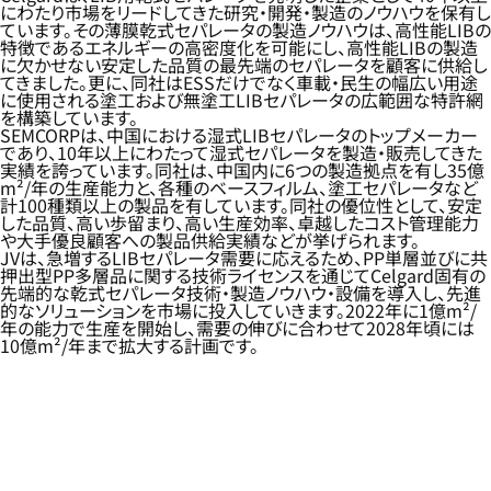
にわたり市場をリードしてきた研究・開発・製造のノウハウを保有し
ています。その薄膜乾式セパレータの製造ノウハウは、高性能LIBの
特徴であるエネルギーの高密度化を可能にし、高性能LIBの製造
に欠かせない安定した品質の最先端のセパレータを顧客に供給し
てきました。更に、同社はESSだけでなく車載・民生の幅広い用途
に使用される塗工および無塗工LIBセパレータの広範囲な特許網
を構築しています。
SEMCORPは、中国における湿式LIBセパレータのトップメーカー
であり、10年以上にわたって湿式セパレータを製造・販売してきた
実績を誇っています。同社は、中国内に6つの製造拠点を有し35億
m²/年の生産能力と、各種のベースフィルム、塗工セパレータなど
計100種類以上の製品を有しています。同社の優位性として、安定
した品質、高い歩留まり、高い生産効率、卓越したコスト管理能力
や大手優良顧客への製品供給実績などが挙げられます。
JVは、急増するLIBセパレータ需要に応えるため、PP単層並びに共
押出型PP多層品に関する技術ライセンスを通じてCelgard固有の
先端的な乾式セパレータ技術・製造ノウハウ・設備を導入し、先進
的なソリューションを市場に投入していきます。2022年に1億m²/
年の能力で生産を開始し、需要の伸びに合わせて2028年頃には
10億m²/年まで拡大する計画です。