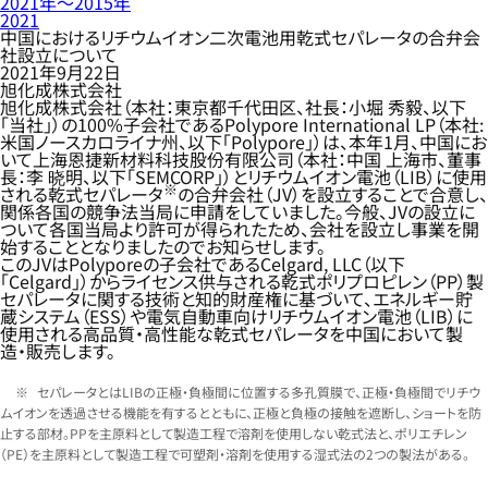
2021年〜2015年
2021
中国におけるリチウムイオン二次電池用乾式セパレータの合弁会
社設立について
2021年9月22日
旭化成株式会社
旭化成株式会社（本社：東京都千代田区、社長：小堀 秀毅、以下
「当社」）の100%子会社であるPolypore International LP（本社:
米国ノースカロライナ州、以下「Polypore」）は、本年1月、中国にお
いて上海恩捷新材料科技股份有限公司（本社：中国 上海市、董事
長：李 晓明、以下「SEMCORP」）とリチウムイオン電池（LIB）に使用
※
される乾式セパレータ
の合弁会社（JV）を設立することで合意し、
関係各国の競争法当局に申請をしていました。今般、JVの設立に
ついて各国当局より許可が得られたため、会社を設立し事業を開
始することとなりましたのでお知らせします。
このJVはPolyporeの子会社であるCelgard, LLC（以下
「Celgard」）からライセンス供与される乾式ポリプロピレン（PP）製
セパレータに関する技術と知的財産権に基づいて、エネルギー貯
蔵システム（ESS）や電気自動車向けリチウムイオン電池（LIB）に
使用される高品質・高性能な乾式セパレータを中国において製
造・販売します。
セパレータとはLIBの正極・負極間に位置する多孔質膜で、正極・負極間でリチウ
ムイオンを透過させる機能を有するとともに、正極と負極の接触を遮断し、ショートを防
止する部材。PPを主原料として製造工程で溶剤を使用しない乾式法と、ポリエチレン
（PE）を主原料として製造工程で可塑剤・溶剤を使用する湿式法の2つの製法がある。