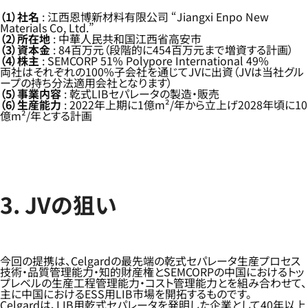
（1）社名
: 江西恩博新材料有限公司 “Jiangxi Enpo New
Materials Co, Ltd.”
（2）所在地
: 中華人民共和国江西省高安市
（3）資本金
: 84百万元（段階的に454百万元まで増資する計画）
（4）株主
: SEMCORP 51% Polypore International 49%
両社はそれぞれの100%子会社を通じてJVに出資（JVは当社グル
ープの持ち分法適用会社となります）
（5）事業内容
: 乾式LIBセパレータの製造・販売
（6）生産能力
: 2022年上期に1億m²/年から立上げ2028年頃に10
億m²/年とする計画
3. JVの狙い
今回の提携は、Celgardの最先端の乾式セパレータ生産プロセス
技術・品質管理能力・知的財産権とSEMCORPの中国におけるトッ
プレベルの生産工程管理能力・コスト管理能力とを組み合わせて、
主に中国におけるESS用LIB市場を開拓するものです。
Celgardは、LIB用乾式セパレータを発明した企業として40年以上