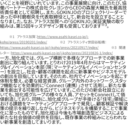
いくことを視野にいれています。この事業展開に向け、このたび、協
働パートナーの株式会社クレヨンからCEOの森屋大輔氏を最高技
術責任者として招聘し、また、GOKINJOのプロジェクトリーダーで
あった中村磨樹央を代表取締役として、新会社を設立することと
なりました。なお、アトラス加賀への「GOKINJO」実証実験の取り
※3
組みは、第15回キッズデザイン賞も受賞しております
。
アトラス加賀：
https://www.asahi-kasei.co.jp/j-
koho/press/20190201/index/
アトラスシティ世田谷船橋：
https://www.asahi-kasei.co.jp/j-koho/press/20210917/index/
関連
レター：
https://www.asahi-kasei.co.jp/j-koho/press/20210826-1/index/
一方、旭化成では、グループ横断で多様なアプローチでの新事業
創出に取り組んでいます。とりわけ2019年4月からはマーケティン
グ&イノベーション本部（現：マーケティング＆イノベーションセンタ
ー）を設立し、社会・顧客の課題を起点に新事業やビジネスモデル
の創出を目指しています。そのため、社内でイノベーションを起こす
体制を整え、必要な経営資源、グループ内外のネットワーク、スタッ
フ機能などを効果的に「Connect（連携）」させて活用し、新たな事
業を創出する可能性を広げています。このたびの新会社設立にお
いても、旭化成グループの様々な人員、アセットをConnectして価
値創造しており、同時に、旭化成グループが手掛ける「住宅」領域に
おける課題をマーケティングアプローチで発見し、顧客検証や解決
策の提示を繰り返しながら、ビジネスモデルを構築することで事業
化に至ったものです。旭化成は今後も市場創造型ビジネスによる
新たな社会価値の提供を目指し、既存事業の枠組みにとらわれな
い新事業を創造してまいります。