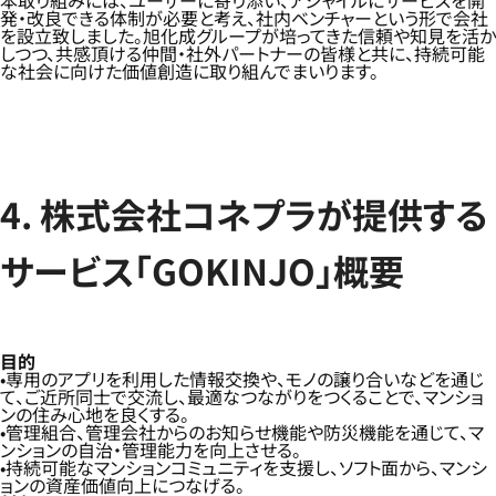
本取り組みには、ユーザーに寄り添い、アジャイルにサービスを開
発・改良できる体制が必要と考え、社内ベンチャーという形で会社
を設立致しました。旭化成グループが培ってきた信頼や知見を活か
しつつ、共感頂ける仲間・社外パートナーの皆様と共に、持続可能
な社会に向けた価値創造に取り組んでまいります。
4. 株式会社コネプラが提供する
サービス「GOKINJO」概要
目的
専用のアプリを利用した情報交換や、モノの譲り合いなどを通じ
て、ご近所同士で交流し、最適なつながりをつくることで、マンショ
ンの住み心地を良くする。
管理組合、管理会社からのお知らせ機能や防災機能を通じて、マ
ンションの自治・管理能力を向上させる。
持続可能なマンションコミュニティを支援し、ソフト面から、マンシ
ョンの資産価値向上につなげる。