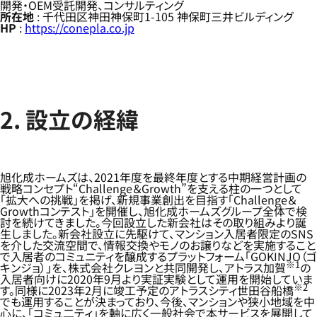
開発・OEM受託開発、コンサルティング
所在地
: 千代田区神田神保町1-105 神保町三井ビルディング
HP
:
https://conepla.co.jp
2. 設立の経緯
旭化成ホームズは、2021年度を最終年度とする中期経営計画の
戦略コンセプト“Challenge＆Growth”を支える柱の一つとして
「拡大への挑戦」を掲げ、新規事業創出を目指す「Challenge＆
Growthコンテスト」を開催し、旭化成ホームズグループ全体で検
討を続けてきました。今回設立した新会社はその取り組みより誕
生しました。新会社設立に先駆けて、マンション入居者限定のSNS
を介した交流空間で、情報交換やモノのお譲りなどを実施すること
で入居者のコミュニティを醸成するプラットフォーム「GOKINJO（ゴ
※1
キンジョ）」を、株式会社クレヨンと共同開発し、アトラス加賀
の
入居者向けに2020年9月より実証実験として運用を開始していま
※2
す。同様に2023年2月に竣工予定のアトラスシティ世田谷船橋
でも運用することが決まっており、今後、マンションや狭小地域を中
心に、「コミュ二ティ」を軸に広く一般社会で本サービスを展開して