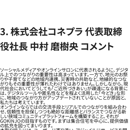
3. 株式会社コネプラ 代表取締
役社長 中村 磨樹央 コメント
ソーシャルメディアやオンラインサロンに代表されるように、デジタ
ル上でのつながりの重要性は高まっています。一方で、地元のお祭
りや子育てなどの地域内連携、災害時の共助など、地縁的なつな
がりもその重要性が薄れたわけではありません。しかしながら、現
代社会においてどうしても「ご近所づきあい」が疎遠になる背景に
は、デジタルツールや匿名性などを程よく活用した「今どき」な形
に、地域のつながり方がアップデートされていないことが原因と、
私たちは考えています。
オンラインならではの交流手段とリアルでのつながりを組み合わ
せ、信頼性を担保しつつも絶妙な距離感とバランスでつながる新
しい狭域コミュニティプラットフォームを構築すること、それが
GOKINJOの目指すものです。まずは集合住宅を中心に、提供価値
の拡充を図ってまいります。