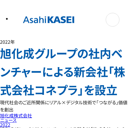
テ
ン
ツ
へ
ス
キ
ッ
プ
2022年
旭化成グループの社内ベ
ンチャーによる新会社「株
式会社コネプラ」を設立
現代社会のご近所関係にリアル×デジタル技術で「つながる」価値
を創出
旭化成株式会社
ニュース
2022