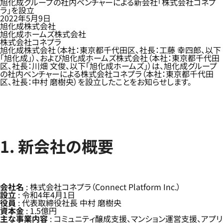
旭化成グループの社内ベンチャーによる新会社「株式会社コネプ
ラ」を設立
2022年5月9日
旭化成株式会社
旭化成ホームズ株式会社
株式会社コネプラ
旭化成株式会社（本社：東京都千代田区、社長：工藤 幸四郎、以下
「旭化成」）、および旭化成ホームズ株式会社（本社：東京都千代田
区、社長：川畑 文俊、以下「旭化成ホームズ」）は、旭化成グループ
の社内ベンチャーによる株式会社コネプラ（本社：東京都千代田
区、社長：中村 磨樹央）を設立したことをお知らせします。
1. 新会社の概要
会社名
: 株式会社コネプラ（Connect Platform Inc.）
設立
: 令和4年4月1日
役員
: 代表取締役社長 中村 磨樹央
資本金
: 1.5億円
主な事業内容
: コミュニティ醸成支援、マンション運営支援、アプリ