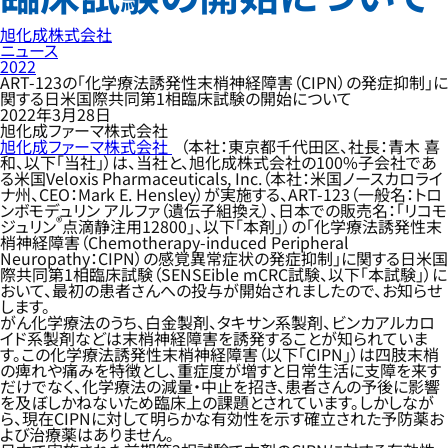
旭化成株式会社
ニュース
2022
ART-123の「化学療法誘発性末梢神経障害（CIPN）の発症抑制」に
関する日米国際共同第1相臨床試験の開始について
2022年3月28日
旭化成ファーマ株式会社
旭化成ファーマ株式会社
（本社：東京都千代田区、社長：青木 喜
和、以下「当社」）は、当社と、旭化成株式会社の100%子会社であ
る米国Veloxis Pharmaceuticals, Inc.（本社：米国ノースカロライ
ナ州、CEO：Mark E. Hensley）が実施する、ART-123（一般名：トロ
ンボモデュリン アルファ（遺伝子組換え）、日本での販売名：「リコモ
®
ジュリン
点滴静注用12800」、以下「本剤」）の「化学療法誘発性末
梢神経障害（Chemotherapy-induced Peripheral
Neuropathy：CIPN）の感覚異常症状の発症抑制」に関する日米国
際共同第1相臨床試験（SENSEible mCRC試験、以下「本試験」）に
おいて、最初の患者さんへの投与が開始されましたので、お知らせ
します。
がん化学療法のうち、白金製剤、タキサン系製剤、ビンカアルカロ
イド系製剤などは末梢神経障害を誘発することが知られていま
す。この化学療法誘発性末梢神経障害（以下「CIPN」）は四肢末梢
の痺れや痛みを特徴とし、重症度が増すと日常生活に支障を来す
だけでなく、化学療法の減量・中止を招き、患者さんの予後に影響
を及ぼしかねないため臨床上の課題とされています。しかしなが
ら、現在CIPNに対して明らかな有効性を示す確立された予防薬お
よび治療薬はありません。