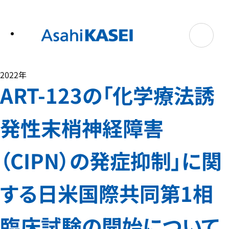
テ
ン
ツ
へ
ス
キ
ッ
プ
2022年
ART-123の「化学療法誘
発性末梢神経障害
（CIPN）の発症抑制」に関
する日米国際共同第1相
臨床試験の開始について