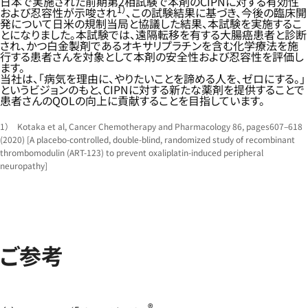
日本で実施された前期第2相試験で本剤のCIPNに対する有効性
1）
および忍容性が示唆され
、この試験結果に基づき、今後の臨床開
発について日米の規制当局と協議した結果、本試験を実施するこ
とになりました。本試験では、遠隔転移を有する大腸癌患者と診断
され、かつ白金製剤であるオキサリプラチンを含む化学療法を施
行する患者さんを対象として本剤の安全性および忍容性を評価し
ます。
当社は、「病気を理由に、やりたいことを諦める人を、ゼロにする。」
というビジョンのもと、CIPNに対する新たな薬剤を提供することで
患者さんのQOLの向上に貢献することを目指しています。
1） Kotaka et al, Cancer Chemotherapy and Pharmacology 86, pages607–618
(2020) [A placebo-controlled, double-blind, randomized study of recombinant
thrombomodulin (ART-123) to prevent oxaliplatin-induced peripheral
neuropathy]
ご参考
®