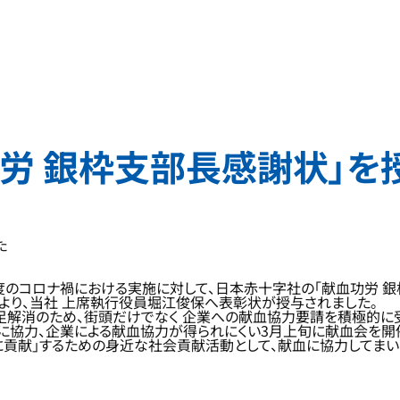
労 銀枠支部長感謝状」を
た
のコロナ禍における実施に対して、日本赤十字社の「献血功労 銀
んより、当社 上席執行役員堀江俊保へ表彰状が授与されました。
解消のため、街頭だけでなく 企業への献血協力要請を積極的に受
ーに協力、企業による献血協力が得られにくい3月上旬に献血会を開
”に貢献」するための身近な社会貢献活動として、献血に協力してまい