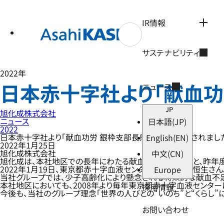
テ
ン
ツ
IR情報
へ
ス
キ
サステナビリティ
ッ
プ
2022年
日本赤十字社より「献血功
ニュース
JP
旭化成株式会社
ニュース
日本語
(JP)
2022
日本赤十字社より「献血功労 銀枠支部長感謝状」を授与されまし
English
(EN)
2022年1月25日
旭化成株式会社
中文
(CN)
旭化成は、本社地区での長年にわたる献血活動への協力と、昨年度
2022年1月19日、東京都赤十字血液センター所長の加藤恒生さ
Europe
当社グループでは、少子高齢化により懸念される将来的な献血不足
本社地区においても、2008年より毎年東京都赤十字血液センタ
採用情報
今後も、当社のグループ理念「世界の人びとの“いのち”と“くらし
お問い合わせ