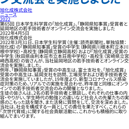
旭化成株式会社
ニュース
2022
第65回 日本学生科学賞の「旭化成賞」、「静岡県知事賞」受賞者と
延岡地区の若手技術者がオンライン交流会を実施しました
2022年4月5日
旭化成株式会社
2022年3月31日、日本学生科学賞（主催：読売新聞社、単独協賛：
旭化成）の「静岡県知事賞」受賞の中学生（静岡県川根本町立本川
根中学校）・高校生（静岡県立静岡高校）および「旭化成賞」受賞の
中学生（秋田県由利本荘市立本荘南中学校）・高校生（宮崎県立宮
崎西高校）の皆さんが、当社延岡地区の若手技術者とオンライン交
流会を実施しました。
例年、「静岡県知事賞」受賞の中高生は、富士支社を、「旭化成賞」
受賞の中高生は、延岡支社を訪問、工場見学および若手技術者交
流会を実施していましたが、19年度より、新型コロナウィルス感染
症対策のため、リアルでの実施を見合わせ、昨年度と同様にオンラ
インでの若手技術者交流会のみの開催となりました。
生徒の皆さんは、2名の若手技術者と懇談し、それぞれの仕事の内
容・やりがい、学生時代の勉強との違いなど社会人の先輩たちの実
感のこもった話を聞き、また活発に質問をして、交流を深めました。
当社は、社会を構成する一員としての責任を果たすべく、これらの
「次世代育成」に関する社会貢献活動に、これからも積極的に取り
組んでまいります。